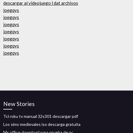
descargar al videojuego l dat archivos
joegqys
joegqys
joegqys
joegqys
joegqys
joegqys
joegqys
New Stories
Tcl roku tv manual 32s301 descargar pdf
Los sims medievales iso descarga gratuita
Ms office download para prueba de pc