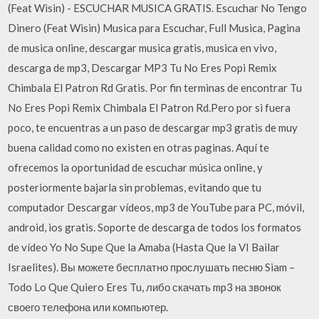
(Feat Wisin) - ESCUCHAR MUSICA GRATIS. Escuchar No Tengo
Dinero (Feat Wisin) Musica para Escuchar, Full Musica, Pagina
de musica online, descargar musica gratis, musica en vivo,
descarga de mp3, Descargar MP3 Tu No Eres Popi Remix
Chimbala El Patron Rd Gratis. Por fin terminas de encontrar Tu
No Eres Popi Remix Chimbala El Patron Rd.Pero por si fuera
poco, te encuentras a un paso de descargar mp3 gratis de muy
buena calidad como no existen en otras paginas. Aquí te
ofrecemos la oportunidad de escuchar música online, y
posteriormente bajarla sin problemas, evitando que tu
computador Descargar vídeos, mp3 de YouTube para PC, móvil,
android, ios gratis. Soporte de descarga de todos los formatos
de vídeo Yo No Supe Que la Amaba (Hasta Que la VI Bailar
Israelites). Вы можете бесплатно прослушать песню Siam –
Todo Lo Que Quiero Eres Tu, либо скачать mp3 на звонок
своего телефона или компьютер.