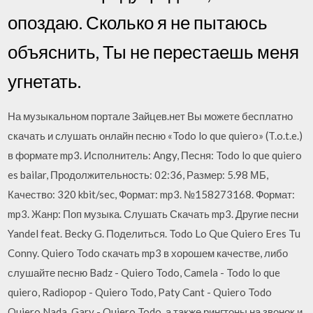
опоздаю. Сколько я не пытаюсь
объяснить, Ты не перестаешь меня
угнетать.
На музыкальном портале Зайцев.нет Вы можете бесплатно
скачать и слушать онлайн песню «Todo lo que quiero» (T.o.t.e.)
в формате mp3. Исполнитель: Angy, Песня: Todo lo que quiero
es bailar, Продолжительность: 02:36, Размер: 5.98 МБ,
Качество: 320 kbit/sec, Формат: mp3. №158273168. Формат:
mp3. Жанр: Поп музыка. Слушать Скачать mp3. Другие песни
Yandel feat. Becky G. Поделиться. Todo Lo Que Quiero Eres Tu
Conny. Quiero Todo скачать mp3 в хорошем качестве, либо
слушайте песню Badz - Quiero Todo, Camela - Todo lo que
quiero, Radiopop - Quiero Todo, Paty Cant - Quiero Todo
Quiero Nada, Gary - Quiero Todo, а также рингтоны на звонок и