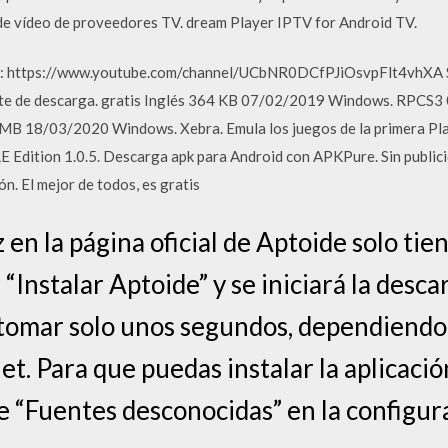
de vídeo de proveedores TV. dream Player IPTV for Android TV.
: https://www.youtube.com/channel/UCbNR0DCfPJiOsvpFlt4vh
ente de descarga. gratis Inglés 364 KB 07/02/2019 Windows. RPCS3 0
 MB 18/03/2020 Windows. Xebra. Emula los juegos de la primera Pla
Edition 1.0.5. Descarga apk para Android con APKPure. Sin publici
n. El mejor de todos, es gratis
n la página oficial de Aptoide solo tien
 “Instalar Aptoide” y se iniciará la de
a tomar solo unos segundos, dependiendo 
et. Para que puedas instalar la aplicaci
de “Fuentes desconocidas” en la configur