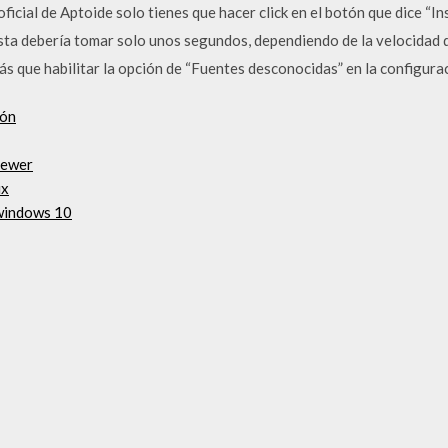
cial de Aptoide solo tienes que hacer click en el botón que dice “Inst
ta debería tomar solo unos segundos, dependiendo de la velocidad d
rás que habilitar la opción de “Fuentes desconocidas” en la configurac
ión
iewer
ux
 windows 10