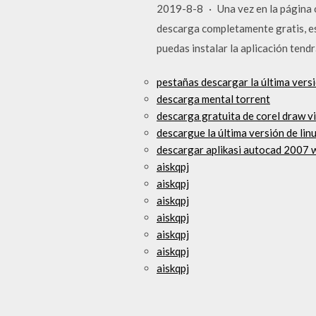
2019-8-8 · Una vez en la página ofi
descarga completamente gratis, es
puedas instalar la aplicación tend
pestañas descargar la última vers
descarga mental torrent
descarga gratuita de corel draw v
descargue la última versión de lin
descargar aplikasi autocad 2007
aiskqpj
aiskqpj
aiskqpj
aiskqpj
aiskqpj
aiskqpj
aiskqpj