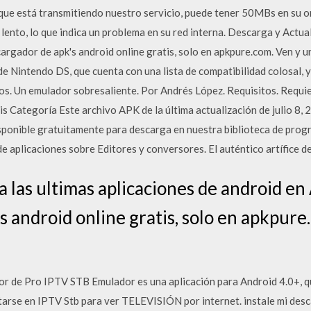
 que está transmitiendo nuestro servicio, puede tener 50MBs en su o
ento, lo que indica un problema en su red interna. Descarga y Actual
argador de apk's android online gratis, solo en apkpure.com. Ven y 
 Nintendo DS, que cuenta con una lista de compatibilidad colosal, y
os. Un emulador sobresaliente. Por Andrés López. Requisitos. Requie
is Categoría Este archivo APK de la última actualización de julio 8,
sponible gratuitamente para descarga en nuestra biblioteca de prog
e aplicaciones sobre Editores y conversores. El auténtico artífice d
a las ultimas aplicaciones de android e
 android online gratis, solo en apkpure
de Pro IPTV STB Emulador es una aplicación para Android 4.0+, que
tarse en IPTV Stb para ver TELEVISIÓN por internet. instale mi desca