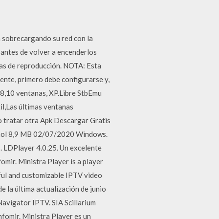
tá sobrecargando su red con la
s antes de volver a encenderlos
stas de reproducción. NOTA: Esta
ente, primero debe configurarse y,
7,8,10 ventanas, XP.Libre StbEmu
l,Las últimas ventanas
lo tratar otra Apk Descargar Gratis
pañol 8,9 MB 02/07/2020 Windows.
 LDPlayer 4.0.25. Un excelente
mir. Ministra Player is a player
ful and customizable IPTV video
 la última actualización de junio
Navigator IPTV. SIA Scillarium
fomir. Ministra Player es un