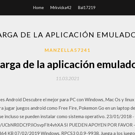
Home
Mrkvicka42
Bal17219
ARGA DE LA APLICACIÓN EMULADO
MANZELLA57241
arga de la aplicación emulado
11.03.2021
ores Android Descubre el mejor para PC con Windows, Mac Os y linux 
ra jugar juegos android como Free Fire, Pokemon Go en un laptop d
que incluso se pueden instalar como sistema operativo. 23/01/201
el/UCbNR0DCfPJiOsvpFlt4vhXA SI PUEDEN APOYEN POR FAVOR ---
és 364 KB 07/02/2019 Windows. RPCS3 0.0.9-9938. Juega a los juegos