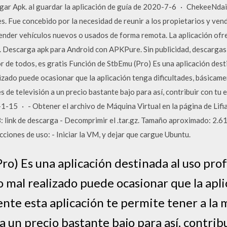
rgar Apk. al guardar la aplicación de guía de 2020-7-6 · ChekeeNdai
s. Fue concebido por la necesidad de reunir a los propietarios y ve
vender vehículos nuevos o usados de forma remota. La aplicación of
. Descarga apk para Android con APKPure. Sin publicidad, descargas
or de todos, es gratis Función de StbEmu (Pro) Es una aplicación dest
zado puede ocasionar que la aplicación tenga dificultades, básicame
s de televisión a un precio bastante bajo para así, contribuir con tu 
1-15 · - Obtener el archivo de Máquina Virtual en la página de Lifia
ink de descarga - Decomprimir el .tar.gz. Tamaño aproximado: 2.61 
cciones de uso: - Iniciar la VM, y dejar que cargue Ubuntu.
o) Es una aplicación destinada al uso pro
 mal realizado puede ocasionar que la apl
ente esta aplicación te permite tener a la 
a un precio bastante bajo para así, contrib