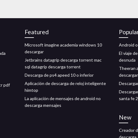
Featured
Popula
Microsoft imagine academia windows 10
Android o
descargar
ada
El viaje d
Jetbrains datagrip descarga torrent mac
desnuda
sql datagrip descarga torrent
Theeran a
Descarga de ps4 apeed 10 o inferior
descargar
Aplicación de descarga de reloj inteligente
Descargar
r pdf
himtop
Descargar
La aplicación de mensajes de android no
santa fe 
descarga mensajes
New
Creador de
descarga