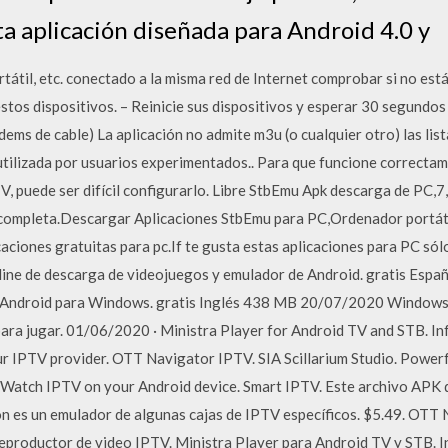
a aplicación diseñada para Android 4.0 y
rtátil, etc. conectado a la misma red de Internet comprobar si no es
estos dispositivos. – Reinicie sus dispositivos y esperar 30 segundo
ems de cable) La aplicación no admite m3u (o cualquier otro) las li
 utilizada por usuarios experimentados.. Para que funcione correctam
TV, puede ser difícil configurarlo. Libre StbEmu Apk descarga de PC,
 completa.Descargar Aplicaciones StbEmu para PC,Ordenador portáti
aciones gratuitas para pc.If te gusta estas aplicaciones para PC só
line de descarga de videojuegos y emulador de Android. gratis Es
 Android para Windows. gratis Inglés 438 MB 20/07/2020 Windows.
ara jugar. 01/06/2020 · Ministra Player for Android TV and STB. Info
r IPTV provider. OTT Navigator IPTV. SIA Scillarium Studio. Power
 Watch IPTV on your Android device. Smart IPTV. Este archivo APK de
ón es un emulador de algunas cajas de IPTV específicos. $5.49. OTT 
reproductor de video IPTV. Ministra Player para Android TV y STB. In