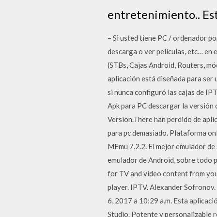
entretenimiento.. Est
– Si usted tiene PC / ordenador po
descarga o ver películas, etc… en 
(STBs, Cajas Android, Routers, mód
aplicación está diseñada para ser
si nunca configuró las cajas de IP
Apk para PC descargar la versión
Version.There han perdido de aplic
para pc demasiado. Plataforma on
MEmu 7.2.2. El mejor emulador de
emulador de Android, sobre todo p
for TV and video content from you
player. IPTV. Alexander Sofronov.
6, 2017 a 10:29 a.m. Esta aplicaci
Studio. Potente y personalizable 