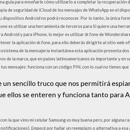
s una guía para enseñarle cómo utilizarlo a completar la recuperación
pia de seguridad de iCloud de los mensajes de WhatsApp en el dispo
tu dispositivo Android no podrá reconocer. Por lo tanto, la única for
ne es utilizar una herramienta de terceros para Si quiere una herr
a Android y para iPhone, lo mejor es utilizar dr.fone de Wondershare.
ener la aplicación dr.fone, para ello deberás dirigirte al sitio web of
osistema de la mensajería instantánea esta aplicación presenta dos 
ivos de la marca, que en países latinoamericanos es importante y en 
 tus mensajes: funciona con un código PIN, con lo cual no tienes que
e un sencillo truco que nos permitirá espiar
ue ellos se enteren y funciona tanto para
 con la que vino mi celular Samsung es muy buena pero, por alguna ra
notificaciones). Empecé por hallar un reemplazo o alternativa a esa a