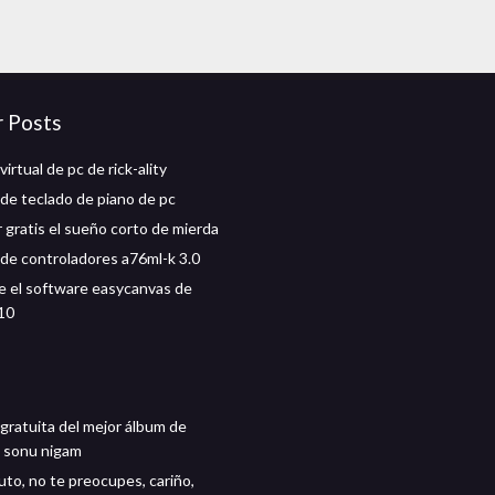
r Posts
irtual de pc de rick-ality
de teclado de piano de pc
 gratis el sueño corto de mierda
de controladores a76ml-k 3.0
 el software easycanvas de
10
gratuita del mejor álbum de
 sonu nigam
uto, no te preocupes, cariño,