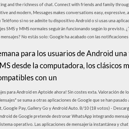
exting and the richness of chat. Connect with friends and family thro
uitive and modern, Messages makes conversations easy, expressive, a
u Teléfono si no se admite tu dispositivo Android o si usas una apli
ajes SMS y MMS normales seguirán funcionando según lo previsto. ¿T
e mensajes? No estás solo: Google ha acabado con las notificaciones 
emana para los usuarios de Android una 
SMS desde la computadora, los clásicos 
ompatibles con un
s para Android en Aptoide ahora! Sin costes exta. Valoración de l
ensajes" se suma a otras aplicaciones de Google que se han pasado 
nt, Google Pay, Gallery Go y Android Auto. 8/10 (18 votos) - Desca
 Android de Google pretende destronar WhatsApp integrando mensaj
 sistema operativo. Las aplicaciones de mensajería instantánea y ch