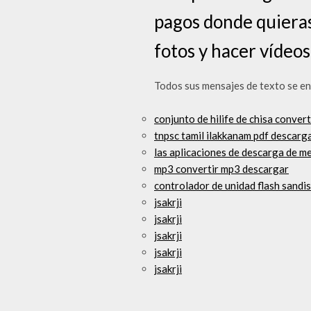
pagos donde quieras
fotos y hacer vídeos
Todos sus mensajes de texto se en
conjunto de hilife de chisa conver
tnpsc tamil ilakkanam pdf descarg
las aplicaciones de descarga de m
mp3 convertir mp3 descargar
controlador de unidad flash sandis
jsakrji
jsakrji
jsakrji
jsakrji
jsakrji