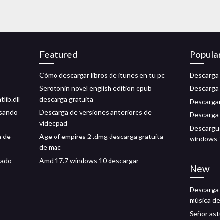
Featured
Popula
Cómo descargar libros de itunes en tu pc
Descarga v
Serotonin novel english edition epub
Descarga 
lib.dll
descarga gratuita
Descargar
usando
Descarga de versiones anteriores de
Descarga 
videopad
Descargue
a de
Age of empires 2 .dmg descarga gratuita
windows 
de mac
tado
Amd 17.7 windows 10 descargar
New
Descarga 
música de
Señor ast