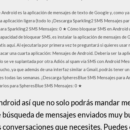
Android es la aplicación de mensajes de texto de Google y, como ya
na aplicación ligera (todo lo ¡Descarga Sparkling2 SMS Mensajes par
s para Sparkling2 SMS Mensajes: 0 ★ Cómo bloquear SMS en Android 
apacidad de bloquear SMS, es instalar la aplicación de mensajes de Go
tis aquí. Al ejecutarla por primera vez te preguntará si quieres usa
tacar una cuarta aplicación: Mensajes de Android. Debería ser la apl
o se ve suplantada por otra Adiós al spam vía SMS con Android Messa
ho, ya que además de una interfaz similar a Gmail, podrás tener un 
es todas las semanas. ¡Descarga SpheresBlue SMS Mensajes para An
suarios para SpheresBlue SMS Mensajes: 0 ★
ndroid así que no solo podrás mandar me
e búsqueda de mensajes enviados muy b
s conversaciones que necesites. Puedes e