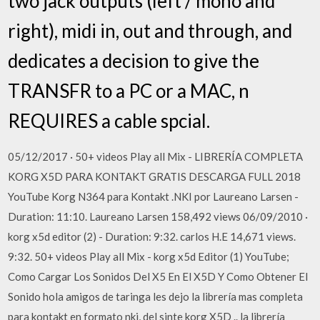
two jack outputs (left / mono and
right), midi in, out and through, and
dedicates a decision to give the
TRANSFR to a PC or a MAC, n
REQUIRES a cable spcial.
05/12/2017 · 50+ videos Play all Mix - LIBRERÍA COMPLETA
KORG X5D PARA KONTAKT GRATIS DESCARGA FULL 2018
YouTube Korg N364 para Kontakt .NKI por Laureano Larsen -
Duration: 11:10. Laureano Larsen 158,492 views 06/09/2010 ·
korg x5d editor (2) - Duration: 9:32. carlos H.E 14,671 views.
9:32. 50+ videos Play all Mix - korg x5d Editor (1) YouTube;
Como Cargar Los Sonidos Del X5 En El X5D Y Como Obtener El
Sonido hola amigos de taringa les dejo la librería mas completa
para kontakt en formato nki, del sinte korg X5D .. la librería