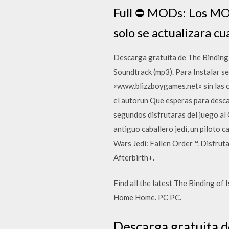
Full ⛔ MODs: Los MOD
solo se actualizara c
Descarga gratuita de The Binding 
Soundtrack (mp3). Para Instalar s
«www.blizzboygames.net» sin las c
el autorun Que esperas para desc
segundos disfrutaras del juego al
antiguo caballero jedi, un piloto 
Wars Jedi: Fallen Order™. Disfrut
Afterbirth+.
Find all the latest The Binding o
Home Home. PC PC.
Descarga gratuita d