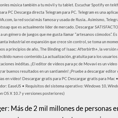
les música también a tu móvil y tu tablet. Escuchar Spotify en teléfo
 para PC Descarga directa Telegram para PC. Telegram es una aplica
Vk.com, la red social más famosa y usada de Rusia.. Asimismo, Telegr
atssap que es actualmente líder de mercado. Descargar SATISFACTO
 un género de juegos que me gusta llamar “artesanos cómodos”. Es d
anta industrial en expansión que crece sin control, se toma un momen
s a principios de año, The Binding of Isaac: Afterbirth+, la versión
 recibido nuevo contenido.La actualización, gratuita para los usuario
ciones inéditas. ¡El editor de vídeos para pc de Movavi es un video 
grar buenos resultados en un santiamén! ¡Pruebe a descargar editor 
rias en vídeo! Descargar gratis para PC Descargar gratis para Mac 
dor: EaseUS • Requisitos del sistema operativo: Windows 10, Win
n OS X 10.7 y versiones posteriores)
: Más de 2 mil millones de personas e