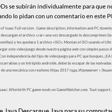
s se subirán individualmente para que no
uando lo pidan con un comentario en este P
of Isaac Full version . Game description, information and PC downlo
e descargan el archivo «.rar» una vez descargado lo descomprimen (la
omillas) y les quedara 1 archivo «ISO». Montan el ISO usando el Ult
argar este videojuego desde nuestra página web con simples pasos 
 Con independencia del tipo de videojuego para PC que busques, ¡EA l
cascarrabias y un intrépido androide, deberás escapar de las malvada
a de una mecánica con realismo Игры 2017 года. Игромагнит » Экшен
f Isaac: Afterbirth PC game mods on GameWatcher.com. Tout support. 
e Java Descargue Java para su computad