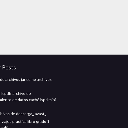
r Posts
de archivos jar como archivos
 lcpdfr archivo de
iento de datos caché lspd mini
chivos de descarga_ avast_
viajes práctica libro grado 1
 pdf