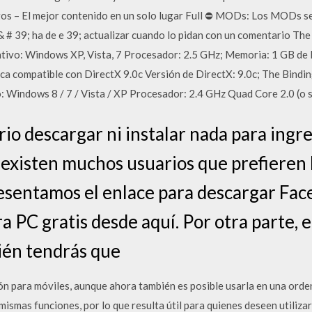
– El mejor contenido en un solo lugar Full ⛔ MODs: Los MODs se 
& # 39; ha de e 39; actualizar cuando lo pidan con un comentario The
rativo: Windows XP, Vista, 7 Procesador: 2.5 GHz; Memoria: 1 GB d
fica compatible con DirectX 9.0c Versión de DirectX: 9.0c; The Bindin
 Windows 8 / 7 / Vista / XP Procesador: 2.4 GHz Quad Core 2.0 (o 
rio descargar ni instalar nada para ingr
 existen muchos usuarios que prefieren 
resentamos el enlace para descargar Fa
a PC gratis desde aquí. Por otra parte, 
bién tendrás que
n para móviles, aunque ahora también es posible usarla en una ord
smas funciones, por lo que resulta útil para quienes deseen utilizar 