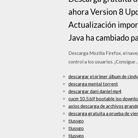
ahora Version 8 Upd
Actualización import
Java ha cambiado par
Descarga Mozilla Firefox, el naveg
control a los usuarios. ¡Consigue 
descargar el primer álbum de cin
descarga mental torrent
descargar dani daniel mp4
cucm 10.5.bif bootable iso downl
axios descarga de archivos grand
descarga gratuita a prueba de vie
tlussgo
tlussgo
tlussgo