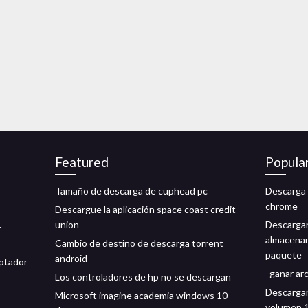
Featured
Popula
Tamaño de descarga de cuphead pc
Descarga 
chrome
Descargue la aplicación space coast credit
union
Descargar
r
almacenam
Cambio de destino de descarga torrent
paquete
android
aptador
_ganar ar
Los controladores de hp no se descargan
Descargar 
Microsoft imagine academia windows 10
volumen 1