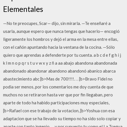
Elementales
—No te preocupes, Scar— dijo, sin mirarla. —Te enseñaré a
usarla, aunque espero que nunca tengas que hacerlo— encogió
ligeramente los hombros y dejó el arma en la mesa entre ellas,
con el cañón apuntando hacia la ventana de la cocina. —Sólo
quiero que aprendas a defenderte por tu cuenta. a b c d e f g h i j
k l m n o p q r s t u v w x y z ñ a aa abajo abandona abandonada
abandonado abandonar abandono abandonó abanico abarca
abastecimiento abc [b>Mas de 700!!!!. . . [b>Bravo Fidel no
podia ser menos, por los comentarios me doy cuenta de que
muchos no se retiraron hasta ver que por fin llegaban, pero
aparte de todo ha habido participaciones muy especiales,
[b>Rafael con ese trabajo de la votacion, [b>Yoshua con esa
adaptacion que se ha llevado su tiempo no ha sido solo copiar y
aparte con tanto ingenio. . . y por supuesto tu como el La Tregua.