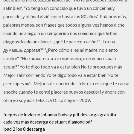
salir bien". "Yo tengo un conocido que tuvo un cáncer muy
parecido, y al final vivió como hasta los 80 años". Palabras más,
palabras menos, son frases que todos alguna vez hemos dicho
cuando un amigo o un ser querido nos comunica que le han
diagnosticado un cáncer. .¿qué te parece, cariño?". Что ты
думаешь, дорогая?" "¿Pero cómo si es mi madre, no siento
cariño?" "Но как же, если это моя мама, я не испытываю
тепла?" Yo te digo todo va a estar bien No te preocupes más
Mejor salir corriendo Yo te digo todo va a estar bien No te
preocupes más Mejor salir corriendo. Tristeza es la que te cause
anoche cuando te conté placeres nuevos descubrí y ahora con
otra yo soy más feliz. DVD: Lo mejor - 2009.
fuegos de invierno johanna lindsey pdf descarga gratuita
cada vez más descarga de stuart diamond pdf
ipad 2 ios 8 descarga