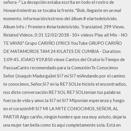
señora -" La decepción estaba escrita en todo el rostro de
Howard mientras se tocaba la frente. "Bob, llegaste en un mal
momento. Información/estreno del álbum # elartedelolvido.
Album Info / Premiere #elartedelolvido. Translated. 299 Views.
Related Videos. 0:31 12/02/2018 · 50+ videos Play all Mix - NO
TE VAYAS" Grupo CARIÑO LYRICS YouTube GRUPO CARIÑO
DE MATAMOROS TAM 24 KILATES DE CUMBIA - Duration:
1:09:45. JOAKO 919,850 views Cantos del OratorioTiempo de
PascuaCanto recomendado para la ComuniónTe Conocimos
Señor (Joaquín Madurga)mi SI7 mi SI7 miAndando por el camino
te conocimos, Señor,SI7 mi la RE7 SOLte hiciste el encontradizo,
nos diste conversación.RE7 SOL RE7 SOLtenían tus palabras
fuerza de vida y amor,la SI7 mi SI7 MIponían esperanza y fuego
en el corazónMI SI7 MI LA MITE CONOCIMOS, SEÑOR, AL
PARTIR Algo cariño, ningún hombre que sea muy astuto, dejaría
una mujer tan bella como tú aquí completamente sola. Está en