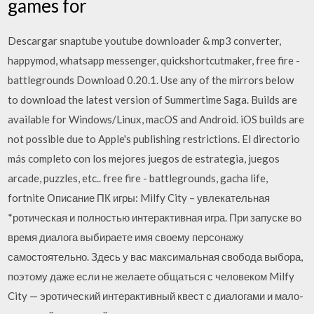
games for
Descargar snaptube youtube downloader & mp3 converter,
happymod, whatsapp messenger, quickshortcutmaker, free fire -
battlegrounds Download 0.20.1. Use any of the mirrors below
to download the latest version of Summertime Saga. Builds are
available for Windows/Linux, macOS and Android. iOS builds are
not possible due to Apple's publishing restrictions. El directorio
más completo con los mejores juegos de estrategia, juegos
arcade, puzzles, etc.. free fire - battlegrounds, gacha life,
fortnite Описание ПК игры: Milfy City – увлекательная
*ротическая и полностью интерактивная игра. При запуске во
время диалога выбираете имя своему персонажу
самостоятельно. Здесь у вас максимальная свобода выбора,
поэтому даже если не желаете общаться с человеком Milfy
City — эротический интерактивный квест с диалогами и мало-