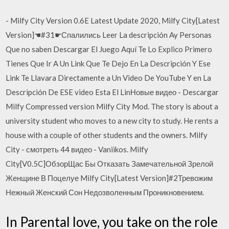
- Milfy City Version 0.6E Latest Update 2020, Milfy City[Latest
Version]☚#31☛Спалились Leer La descripción Ay Personas
Que no saben Descargar El Juego Aquí Te Lo Explico Primero
Tienes Que Ir A Un Link Que Te Dejo En La Descripción Y Ese
Link Te Llavara Directamente a Un Video De YouTube Y en La
Descripción De ESE video Esta El LinНовые видео - Descargar
Milfy Compressed version Milfy City Mod. The story is about a
university student who moves to a new city to study. He rents a
house with a couple of other students and the owners. Milfy
City - смотреть 44 видео - Vaniikos. Milfy
City[V0.5C]ОбзорЩас Бы Отказать Замечательной Зрелой
Женщине В Поцелуе Milfy City[Latest Version]#2Тревожим
Нежный Женский Сон Недозволенным Проникновением.
In Parental love, you take on the role