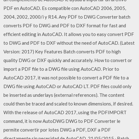
PDF en AutoCAD. Es compatible con AutoCAD 2006, 2005,
2004, 2002, 2000/i y R14. Any PDF to DWG Converter batch
converts PDF to DWG and PDF to DXF format for fast and
efficient editing in AutoCAD. It allows you to easy convert PDF
to DWG and PDF to DXF without the need of AutoCAD. (Latest
Version: 2017) Key Features Batch converts PDF to high
quality DWG or DXF quickly and accurately. How to convert or
import a PDF file to a DWG file using AutoCAD. Prior to
AutoCAD 2017, it was not possible to convert a PDF file to a
DWG file using AutoCAD or AutoCAD LT. PDF files could only
be inserted as underlays (external references). The content
could then be traced and scaled to known dimensions, if desired.
With the release of AutoCAD 2017, using the PDFIMPORT
command, it is now AutoDWG DWG to PDF Converter le
permite convertir por lotes DWG a PDF, DXF a PDF
directamente sin necesidad de AutoCAD. 21/05/2015 · Batch