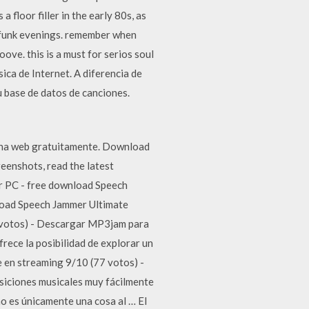
floor filler in the early 80s, as
d funk evenings. remember when
ove. this is a must for serios soul
ica de Internet. A diferencia de
 base de datos de canciones.
na web gratuitamente. Download
enshots, read the latest
r PC - free download Speech
load Speech Jammer Ultimate
85 votos) - Descargar MP3jam para
rece la posibilidad de explorar un
e en streaming 9/10 (77 votos) -
iciones musicales muy fácilmente
o es únicamente una cosa al … El