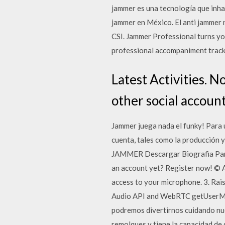
jammer es una tecnología que inhab
jammer en México. El anti jammer 
CSI. Jammer Professional turns you
professional accompaniment tracks
Latest Activities. N
other social accoun
Jammer juega nada el funky! Para 
cuenta, tales como la producció
JAMMER Descargar Biografia Para
an account yet? Register now! © A
access to your microphone. 3. Rais
Audio API and WebRTC getUserMedi
podremos divertirnos cuidando nue
remolques y tiene la capacidad de 