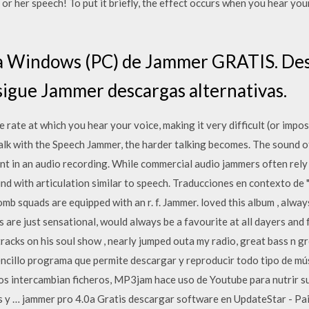
s or her speech! To put it briefly, the effect occurs when you hear yo
ra Windows (PC) de Jammer GRATIS. Desc
sigue Jammer descargas alternativas.
 rate at which you hear your voice, making it very difficult (or impos
lk with the Speech Jammer, the harder talking becomes. The sound of
nt in an audio recording. While commercial audio jammers often rely 
nd with articulation similar to speech. Traducciones en contexto de
squads are equipped with an r. f. Jammer. loved this album , always a 
s are just sensational, would always be a favourite at all dayers an
racks on his soul show , nearly jumped outa my radio, great bass n gro
ncillo programa que permite descargar y reproducir todo tipo de mús
s intercambian ficheros, MP3jam hace uso de Youtube para nutrir su
s y … jammer pro 4.0a Gratis descargar software en UpdateStar - Pa