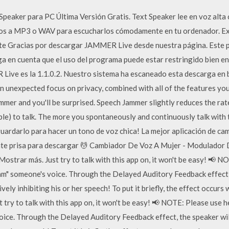
Speaker para PC Última Versión Gratis. Text Speaker lee en voz alta
os a MP3 o WAV para escucharlos cómodamente en tu ordenador. Ex
nte Gracias por descargar JAMMER Live desde nuestra página. Este 
ga en cuenta que el uso del programa puede estar restringido bien en
ive es la 1.1.0.2. Nuestro sistema ha escaneado esta descarga en bus
 unexpected focus on privacy, combined with all of the features you
mmer and you'll be surprised. Speech Jammer slightly reduces the rat
sible) to talk. The more you spontaneously and continuously talk with
 guardarlo para hacer un tono de voz chica! La mejor aplicación de c
ate prisa para descargar 💆 Cambiador De Voz A Mujer - Modulador D
ostrar más. Just try to talk with this app on, it won't be easy! 📢 
jam" someone's voice. Through the Delayed Auditory Feedback effect,
ively inhibiting his or her speech! To put it briefly, the effect occur
t try to talk with this app on, it won't be easy! 📢 NOTE: Please us
voice. Through the Delayed Auditory Feedback effect, the speaker wil