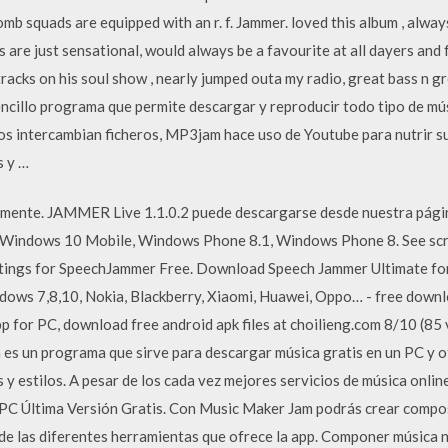
squads are equipped with an r. f. Jammer. loved this album , always a 
s are just sensational, would always be a favourite at all dayers an
racks on his soul show , nearly jumped outa my radio, great bass n gro
ncillo programa que permite descargar y reproducir todo tipo de mús
s intercambian ficheros, MP3jam hace uso de Youtube para nutrir su
s y …
ente. JAMMER Live 1.1.0.2 puede descargarse desde nuestra pági
r Windows 10 Mobile, Windows Phone 8.1, Windows Phone 8. See scre
tings for SpeechJammer Free. Download Speech Jammer Ultimate fo
ws 7,8,10, Nokia, Blackberry, Xiaomi, Huawei, Oppo… - free down
app for PC, download free android apk files at choilieng.com 8/10 (
es un programa que sirve para descargar música gratis en un PC y of
 y estilos. A pesar de los cada vez mejores servicios de música onlin
C Última Versión Gratis. Con Music Maker Jam podrás crear compos
e las diferentes herramientas que ofrece la app. Componer música n