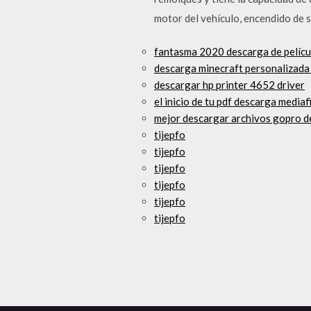
motor del vehículo, encendido de s
fantasma 2020 descarga de películ
descarga minecraft personalizada
descargar hp printer 4652 driver
el inicio de tu pdf descarga mediaf
mejor descargar archivos gopro d
tijepfo
tijepfo
tijepfo
tijepfo
tijepfo
tijepfo