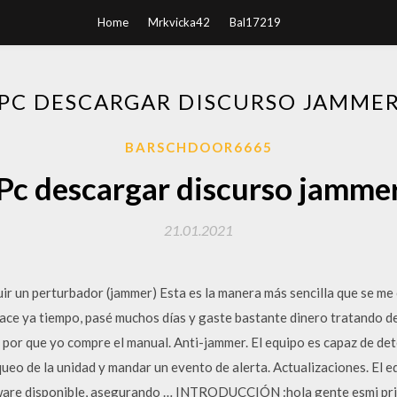
Home
Mrkvicka42
Bal17219
PC DESCARGAR DISCURSO JAMME
BARSCHDOOR6665
Pc descargar discurso jamme
21.01.2021
uir un perturbador (jammer) Esta es la manera más sencilla que se me
Hace ya tiempo, pasé muchos días y gaste bastante dinero tratando d
por que yo compre el manual. Anti-jammer. El equipo es capaz de det
oqueo de la unidad y mandar un evento de alerta. Actualizaciones. El 
ftware disponible, asegurando … INTRODUCCIÓN :hola gente esmi pri