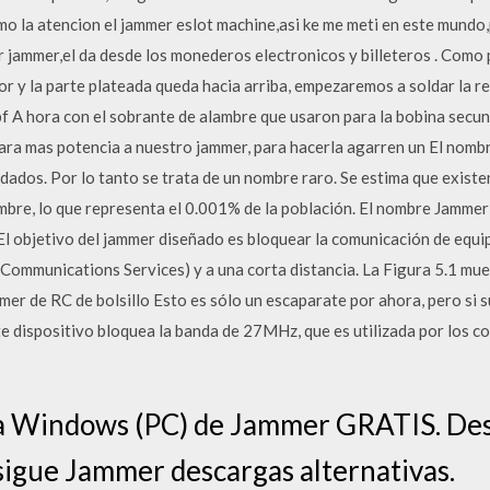
mo la atencion el jammer eslot machine,asi ke me meti en este mundo
 jammer,el da desde los monederos electronicos y billeteros . Como p
dor y la parte plateada queda hacia arriba, empezaremos a soldar la r
pf A hora con el sobrante de alambre que usaron para la bobina secu
ara mas potencia a nuestro jammer, para hacerla agarren un El nombr
dados. Por lo tanto se trata de un nombre raro. Se estima que exist
mbre, lo que representa el 0.001% de la población. El nombre Jammer
El objetivo del jammer diseñado es bloquear la comunicación de equi
Communications Services) y a una corta distancia. La Figura 5.1 mue
mer de RC de bolsillo Esto es sólo un escaparate por ahora, pero si 
te dispositivo bloquea la banda de 27MHz, que es utilizada por los c
ra Windows (PC) de Jammer GRATIS. Desc
sigue Jammer descargas alternativas.