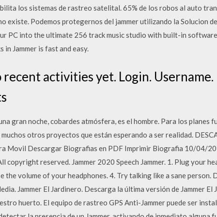
ilita los sistemas de rastreo satelital. 65% de los robos al auto tr
no existe. Podemos protegernos del jammer utilizando la Solucion d
r PC into the ultimate 256 track music studio with built-in software
 in Jammer is fast and easy.
o recent activities yet. Login. Username
ts
una gran noche, cobardes atmósfera, es el hombre. Para los planes f
n y muchos otros proyectos que están esperando a ser realidad. 
 Movil Descargar Biografias en PDF Imprimir Biografia 10/04/20
ll copyright reserved. Jammer 2020 Speech Jammer. 1. Plug your he
e the volume of your headphones. 4. Try talking like a sane person.
a. Jammer El Jardinero. Descarga la última versión de Jammer El J
stro huerto. El equipo de rastreo GPS Anti-Jammer puede ser insta
detectar la presencia de un Jammer, activando de inmediato alguna f