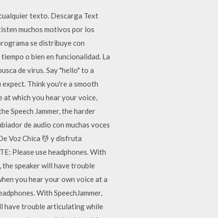
 cualquier texto. Descarga Text
isten muchos motivos por los
programa se distribuye con
 tiempo o bien en funcionalidad. La
ca de virus. Say "hello" to a
 expect. ‎Think you're a smooth
e at which you hear your voice,
 the Speech Jammer, the harder
ambiador de audio con muchas voces
e Voz Chica 💆 y disfruta
NOTE: Please use headphones. With
 the speaker will have trouble
s when you hear your own voice at a
e headphones. With SpeechJammer,
l have trouble articulating while