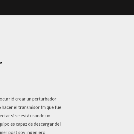
R
r
 ocurrió crear un perturbador
e hacer el transmisor fm que fue
ectar si se está usando un
equipo es capaz de descargar del
mer post,soy ingeniero