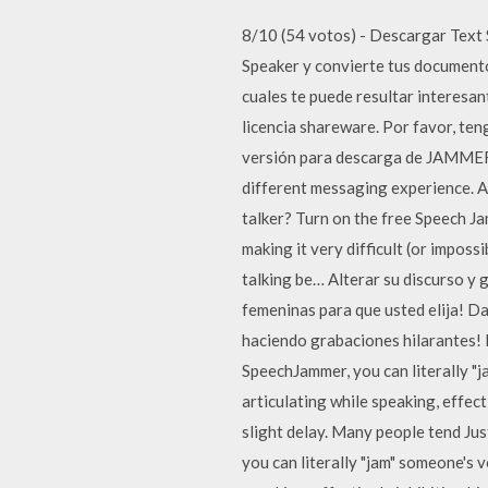
8/10 (54 votos) - Descargar Text 
Speaker y convierte tus document
cuales te puede resultar interesa
licencia shareware. Por favor, ten
versión para descarga de JAMMER L
different messaging experience. An
talker? Turn on the free Speech Ja
making it very difficult (or impos
talking be… Alterar su discurso y
femeninas para que usted elija! D
haciendo grabaciones hilarantes! M
SpeechJammer, you can literally "
articulating while speaking, effect
slight delay. Many people tend Jus
you can literally "jam" someone's 