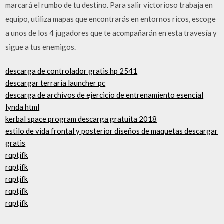
marcará el rumbo de tu destino. Para salir victorioso trabaja en
equipo, utiliza mapas que encontrarás en entornos ricos, escoge
a unos de los 4 jugadores que te acompañarán en esta travesía y
sigue a tus enemigos.
descarga de controlador gratis hp 2541
descargar terraria launcher pc
descarga de archivos de ejercicio de entrenamiento esencial
lynda html
kerbal space program descarga gratuita 2018
estilo de vida frontal y posterior diseños de maquetas descargar
gratis
rqptjfk
rqptjfk
rqptjfk
rqptjfk
rqptjfk