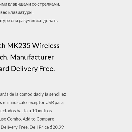
ыми клавишами со стрелками,
вес клавиатуры:
иатуре они разучились делать
ch MK235 Wireless
ch. Manufacturer
rd Delivery Free.
 de la comodidad y la sencillez
es el minúsculo receptor USB para
onectados hasta a 10 metros
use Combo. Add to Compare
Delivery Free. Dell Price $20.99