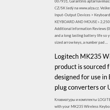
007931. Garantinis aptarnavimas:
CZ/SK šedý na www.alza.cz. Veške
Input-Output Devices > Keybo
KEYBOARD AND MOUSE ৳ 2,250.00 ৳
Additional information Reviews (
and a long lasting battery life s
sized arrow keys, a number pad …
Logitech MK235 Wi
product is sourced f
designed for use in
plug converters or 
Клавиатуры и комплекты LOGITEC
with your MK235 Wireless Keyboar