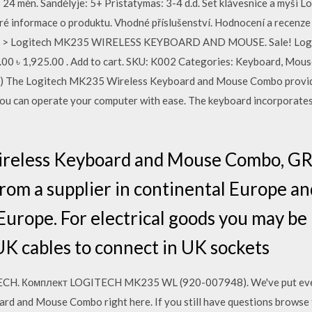
 24 mėn. Sandėlyje: 5+ Pristatymas: 3-4 d.d. Set klávesnice a myš
ré informace o produktu. Vhodné příslušenství. Hodnocení a recen
ard > Logitech MK235 WIRELESS KEYBOARD AND MOUSE. Sale! Lo
 1,925.00 . Add to cart. SKU: K002 Categories: Keyboard, Mouse
0) The Logitech MK235 Wireless Keyboard and Mouse Combo provide
o you can operate your computer with ease. The keyboard incorporates
reless Keyboard and Mouse Combo, GR
rom a supplier in continental Europe an
 Europe. For electrical goods you may be
UK cables to connect in UK sockets
H. Комплект LOGITECH MK235 WL (920-007948). We've put every
d and Mouse Combo right here. If you still have questions browse t