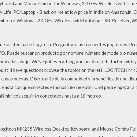
board and Mouse Combo for Windows, 2.4 GHz Wireless with Unify
 Life, PC/Laptop - Black online at low price in India on Amazon.in
bo for Windows, 2.4 GHz Wireless with Unifying USB-Receiver, Wi
o de asistencia de Logitech. Preguntas más frecuentes populares. P
Puede buscar un producto por nombre, número de modelo o númer
 indicadas abajo. We've put everything you need to get started wi
you still have questions browse the topics on the left. LOGITEC
osas nuevas. Disfrutarás de la comodidad y la sencillez de una distr
. Basta con que conectes el minúsculo receptor USB para empezar a 
inalámbricos seguirán conectados hasta a 10 metros
 Logitech MK235 Wireless Desktop Keyboard and Mouse Combo Full-S