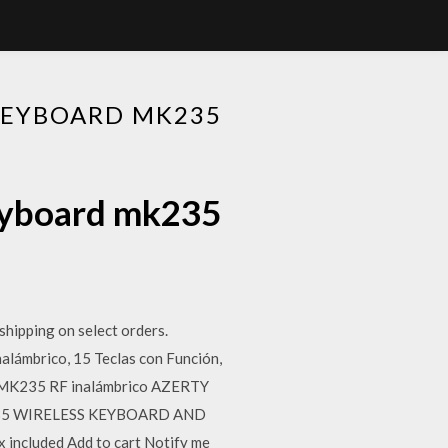
KEYBOARD MK235
keyboard mk235
hipping on select orders.
lámbrico, 15 Teclas con Función,
ch MK235 RF inalámbrico AZERTY
 MK235 WIRELESS KEYBOARD AND
ncluded Add to cart Notify me