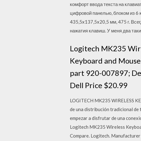
комфорт ввода текста на клави
цифровой панелью, блоком из 6
435,5x137,5x20,5 мм, 475 г. Всег
нажатия клавиш. У меня два так
Logitech MK235 Wir
Keyboard and Mouse
part 920-007897; Del
Dell Price $20.99
LOGITECH MK235 WIRELESS KEYBOA
de una distribución tradicional de
empezar a disfrutar de una conexi
Logitech MK235 Wireless Keyboa
Compare. Logitech. Manufacturer 