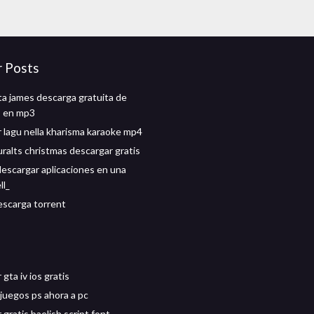
r Posts
tta james descarga gratuita de
s en mp3
 lagu nella kharisma karaoke mp4
uralts christmas descargar gratis
escargar aplicaciones en una
ll_
scarga torrent
gta iv ios gratis
juegos ps ahora a pc
gratis baelish script font