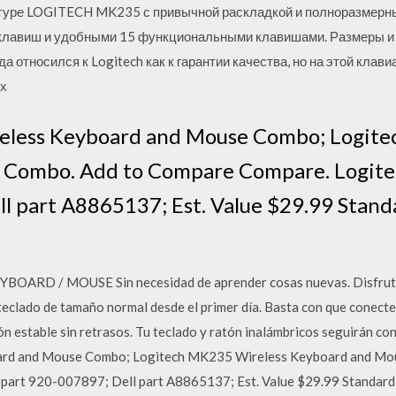
атуре LOGITECH MK235 с привычной раскладкой и полноразмерн
 клавиш и удобными 15 функциональными клавишами. Размеры и 
да относился к Logitech как к гарантии качества, но на этой клав
их
eless Keyboard and Mouse Combo; Logite
 Combo. Add to Compare Compare. Logite
l part A8865137; Est. Value $29.99 Standa
RD / MOUSE Sin necesidad de aprender cosas nuevas. Disfrutarás
 teclado de tamaño normal desde el primer día. Basta con que conect
ón estable sin retrasos. Tu teclado y ratón inalámbricos seguirán c
rd and Mouse Combo; Logitech MK235 Wireless Keyboard and Mo
part 920-007897; Dell part A8865137; Est. Value $29.99 Standard 