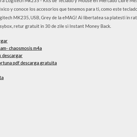
ra Logitech Mk235 - Kits de Teclado y Mouse en Mercado Libre Méx
xico y conoce los accesorios que tenemos para ti, como este teclad
itech MK235, USB, Grey de la eMAG! Ai libertatea sa platesti in rate,
asybox, retur gratuit in 30 de zile si Instant Money Back.
rgar
ream- chaosmosis m4a
x descargar
ortuna pdf descarga gratuita
ta