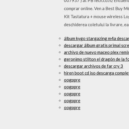
007937 ) at PBTech.co.nz Encuent
comprar online. Ven a Best Buy Mé
Kit Tastatura + mouse wireless Log
deschiderea coletului la livrare, e
álbum kygo stargazing m4a desca
descargar álbum gratis primal sc
archivo de nuevo maceo plex remi
geronimo stilton el dragón de la f
descargar archivos de far cry 3
hiren boot cd iso descarga comple
oogppre
oogppre
oogppre
oogppre
oogppre