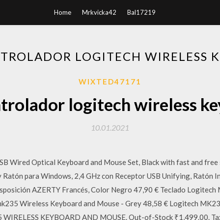
Home
Mrkvicka42
Bal17219
TROLADOR LOGITECH WIRELESS 
WIXTED47171
trolador logitech wireless 
10.01.2021
 Wired Optical Keyboard and Mouse Set, Black with fast and free s
atón para Windows, 2,4 GHz con Receptor USB Unifying, Ratón Ina
 Disposición AZERTY Francés, Color Negro 47,90 € Teclado Logite
h mk235 Wireless Keyboard and Mouse - Grey 48,58 € Logitech
 WIRELESS KEYBOARD AND MOUSE. Out-of-Stock ₹1,499.00. Tax i