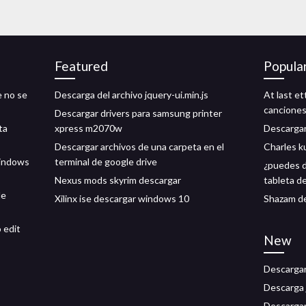
Featured
Popula
e no se
Descarga del archivo jquery-ui.min.js
At last e
cancione
Descargar drivers para samsung printer
ta
xpress m2070w
Descargar
Descargar archivos de una carpeta en el
Charles k
windows
terminal de google drive
¿puedes d
Nexus mods skyrim descargar
tableta de
de
Xilinx ise descargar windows 10
Shazam de
 edit
New
Descargar 
Descarga 
Descargar 