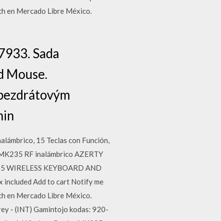
h en Mercado Libre México.
7933. Sada
d Mouse.
 bezdrátovým
min
lámbrico, 15 Teclas con Función,
ch MK235 RF inalámbrico AZERTY
 MK235 WIRELESS KEYBOARD AND
ncluded Add to cart Notify me
h en Mercado Libre México.
y - (INT) Gamintojo kodas: 920-