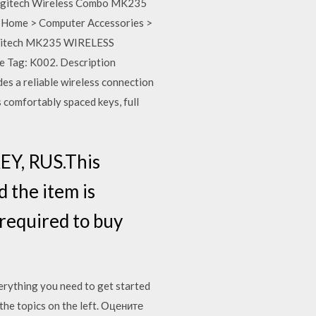
i Logitech Wireless Combo MK235
ze Home > Computer Accessories >
gitech MK235 WIRELESS
 Tag: K002. Description
s a reliable wireless connection
 comfortably spaced keys, full
EY, RUS.This
d the item is
 required to buy
thing you need to get started
he topics on the left. Оцените