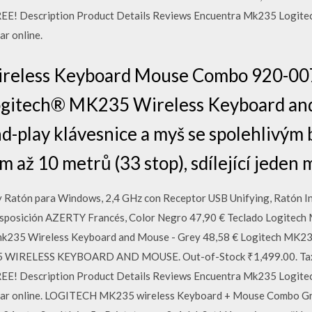
! Description Product Details Reviews Encuentra Mk235 Logitec
r online.
reless Keyboard Mouse Combo 920-00
Logitech® MK235 Wireless Keyboard an
d-play klávesnice a myš se spolehlivým
 až 10 metrů (33 stop), sdílející jeden 
atón para Windows, 2,4 GHz con Receptor USB Unifying, Ratón Ina
 Disposición AZERTY Francés, Color Negro 47,90 € Teclado Logite
h mk235 Wireless Keyboard and Mouse - Grey 48,58 € Logitech
 WIRELESS KEYBOARD AND MOUSE. Out-of-Stock ₹1,499.00. Tax i
! Description Product Details Reviews Encuentra Mk235 Logitec
rar online. LOGITECH MK235 wireless Keyboard + Mouse Combo Gre