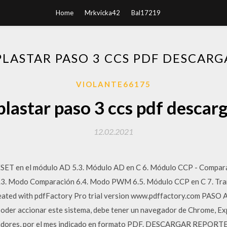
Home
Mrkvicka42
Bal17219
PLASTAR PASO 3 CCS PDF DESCARG
VIOLANTE66175
lastar paso 3 ccs pdf descar
12.02.2021
RESET en el módulo AD 5.3. Módulo AD en C 6. Módulo CCP - Compar
.3. Modo Comparación 6.4. Modo PWM 6.5. Módulo CCP en C 7. Trans
reated with pdfFactory Pro trial version www.pdffactory.com P
der accionar este sistema, debe tener un navegador de Chrome, Exp
dores, por el mes indicado en formato PDF. DESCARGAR REPORTE