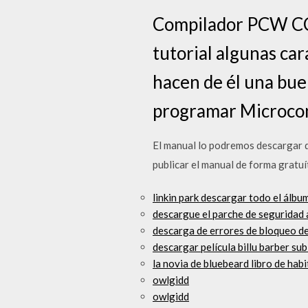
Compilador PCW CCS
tutorial algunas ca
hacen de él una bue
programar Microcon
El manual lo podremos descargar d
publicar el manual de forma gratuí
linkin park descargar todo el álbu
descargue el parche de seguridad 
descarga de errores de bloqueo d
descargar película billu barber su
la novia de bluebeard libro de ha
owlgidd
owlgidd