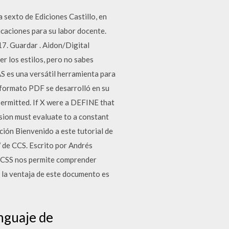
 sexto de Ediciones Castillo, en
icaciones para su labor docente.
7. Guardar . Aidon/Digital
r los estilos, pero no sabes
 es una versátil herramienta para
l formato PDF se desarrolló en su
permitted. If X were a DEFINE that
ssion must evaluate to a constant
ón Bienvenido a este tutorial de
W de CCS. Escrito por Andrés
e CSS nos permite comprender
, la ventaja de este documento es
nguaje de