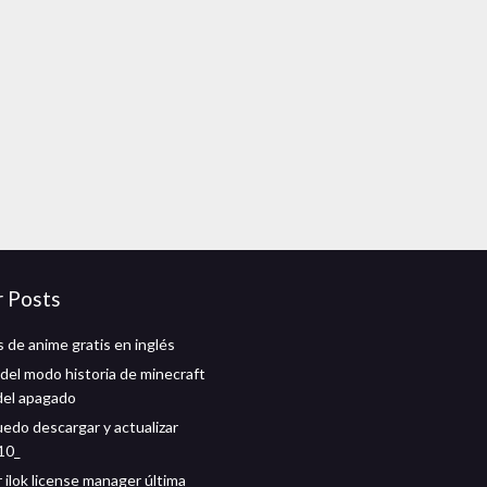
r Posts
 de anime gratis en inglés
del modo historia de minecraft
del apagado
edo descargar y actualizar
10_
 ilok license manager última