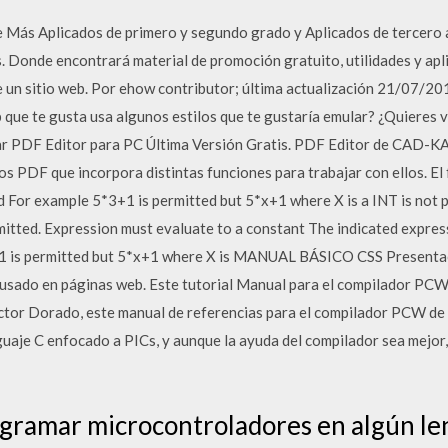
e Más Aplicados de primero y segundo grado y Aplicados de tercero a
. Donde encontrará material de promoción gratuito, utilidades y apl
un sitio web. Por ehow contributor; última actualización 21/07/201
que te gusta usa algunos estilos que te gustaría emular? ¿Quieres ve
r PDF Editor para PC Última Versión Gratis. PDF Editor de CAD-KAS
vos PDF que incorpora distintas funciones para trabajar con ellos. E
ad For example 5*3+1 is permitted but 5*x+1 where X is a INT is not 
rmitted. Expression must evaluate to a constant The indicated expre
+1 is permitted but 5*x+1 where X is MANUAL BÁSICO CSS Presentaci
lo usado en páginas web. Este tutorial Manual para el compilador PC
ctor Dorado, este manual de referencias para el compilador PCW d
nguaje C enfocado a PICs, y aunque la ayuda del compilador sea mejor
ogramar microcontroladores en algún le