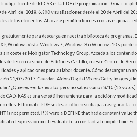
 El código fuente de RPCS3 está PDF de programación - Guía complet
 de Abril del 2018. 6.300 visualizaciones desde el 20 de Abril del 2
rdes de los elementos. Ahora se permiten bordes con las esquinas r
 gratuitamente para descarga en nuestra biblioteca de programas. E
 XP, Windows Vista, Windows 7, Windows 8 o Windows 10 y puede inst
ma sin coste es Mobigator Technology Group. Acceda a los contenido
os de tercero a sexto de Ediciones Castillo, en este Centro de Rec
ilidades y aplicaciones para su labor docente. Cómo descargar un ar
ación 21/07/2017. Guardar . Aidon/Digital Vision/Getty Images ¿Un 
mular? ¿Quieres ver los estilos, pero no sabes cómo? 8/10 (15 votos
 de CAD-KAS es una versátil herramienta para la edición y modifica
con ellos. El formato PDF se desarrolló en su día para asegurar la c
NT is not permitted. If X were a DEFINE that had a constant value th
ndicated expression must evaluate to a constant at compile time. Fo