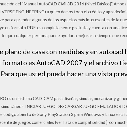
inuación del “Manual AutoCAD Civil 3D 2016 (Nivel Básico)”. Ambos
NIVERSE ENGINEERING) a quien damos todo el crédito y agradecimi
e para aprender algunos de los aspectos más interesantes de la nuev
buye en formato PDF, es completamente gratuita y cuenta con una li
lo que cualquier persona puede ayudar a mejorarla siempre que rec
te plano de casa con medidas y en autocad 
 El formato es AutoCAD 2007 y el archivo t
Para que usted pueda hacer una vista prev
 es un sistema CAD-CAM para diseñar, simular, mecanizar y gener
ejes simultáneos. INICIAR JUEGO DESCARGAR JUEGO EMULADOR 
e código abierto de Sony PlayStation 3 para Windows y Linux escrit
ecente de juegos comerciales (ver lista de compatibilidad ), con muc