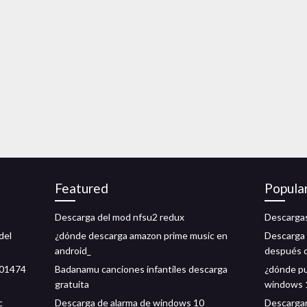
Featured
Popula
Descarga del mod nfsu2 redux
Descargas
del
¿dónde descarga amazon prime music en
Descarga 
android_
después 
.01474
Badanamu canciones infantiles descarga
¿dónde pu
gratuita
windows 
c
Descarga de alarma de windows 10
Descargar