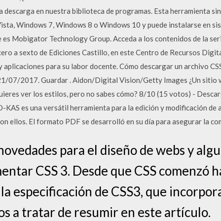
a descarga en nuestra biblioteca de programas. Esta herramienta sin
sta, Windows 7, Windows 8 o Windows 10 y puede instalarse en sist
te es Mobigator Technology Group. Acceda a los contenidos de la ser
ero a sexto de Ediciones Castillo, en este Centro de Recursos Digi
 y aplicaciones para su labor docente. Cómo descargar un archivo CS
 21/07/2017. Guardar . Aidon/Digital Vision/Getty Images ¿Un sitio
Quieres ver los estilos, pero no sabes cómo? 8/10 (15 votos) - Desc
-KAS es una versátil herramienta para la edición y modificación de
con ellos. El formato PDF se desarrolló en su día para asegurar la co
novedades para el diseño de webs y al
entar CSS 3. Desde que CSS comenzó 
la especificación de CSS3, que incorpor
 a tratar de resumir en este artículo.