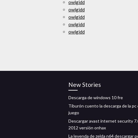
owlgidd
owlgidd
owlgidd
owlgidd
owlgidd
New Stories
Descarga de windows 10 fre
Tiburón cuento la descarga de la pc 
juego
Descargar avast internet security 7
2012 versión onhax
La leyenda de zelda n64 descargar p