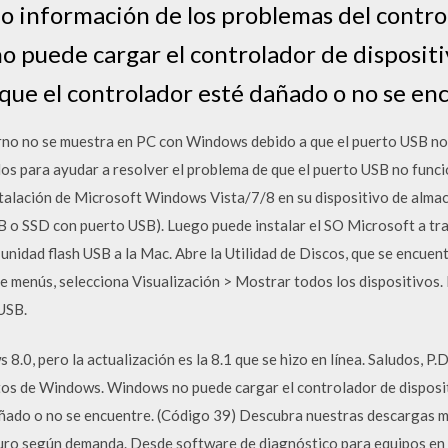
dejo información de los problemas del contr
puede cargar el controlador de dispositi
 que el controlador esté dañado o no se en
erno no se muestra en PC con Windows debido a que el puerto USB no
odos para ayudar a resolver el problema de que el puerto USB no f
stalación de Microsoft Windows Vista/7/8 en su dispositivo de alma
 o SSD con puerto USB). Luego puede instalar el SO Microsoft a tr
nidad flash USB a la Mac. Abre la Utilidad de Discos, que se encuentr
e menús, selecciona Visualización > Mostrar todos los dispositivos. E
 USB.
8.0, pero la actualización es la 8.1 que se hizo en línea. Saludos, P.
tos de Windows. Windows no puede cargar el controlador de disposit
añado o no se encuentre. (Código 39) Descubra nuestras descargas 
 duro según demanda. Desde software de diagnóstico para equipos en