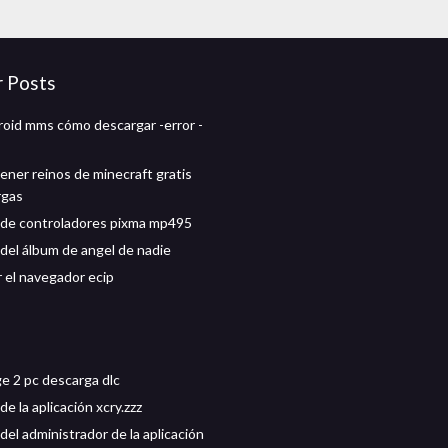
r Posts
roid mms cómo descargar -error -
ner reinos de minecraft gratis
rgas
de controladores pixma mp495
del álbum de angel de nadie
 el navegador ecip
e 2 pc descarga dlc
e la aplicación xcry.zzz
el administrador de la aplicación