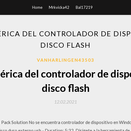
Home
Mrkvicka42
Bal17219
RICA DEL CONTROLADOR DE DISP
DISCO FLASH
VANHARLINGEN43503
rica del controlador de disp
disco flash
12.02.2021
ack Solution No se encuentra controlador de dispositivo en Window
co duro externo usb - Duration: 5:32. Dirígete a la herramienta de