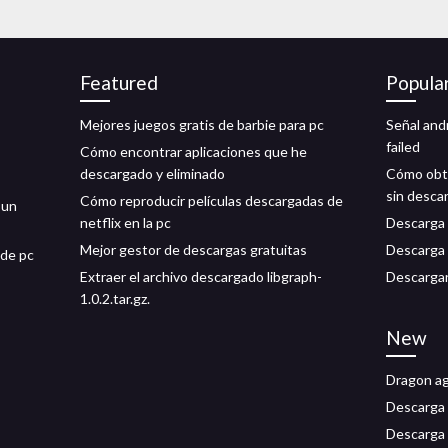
Featured
Popula
Mejores juegos gratis de barbie para pc
Señal and
failed
Cómo encontrar aplicaciones que he
descargado y eliminado
Cómo obte
sin desca
Cómo reproducir películas descargadas de
 un
netflix en la pc
Descarga 
Mejor gestor de descargas gratuitas
Descarga 
 de pc
Extraer el archivo descargado libgraph-
Descargar
1.0.2.tar.gz.
New
Dragon ag
Descarga d
Descarga d