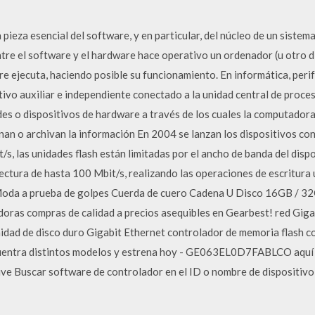
pieza esencial del software, y en particular, del núcleo de un sistema
entre el software y el hardware hace operativo un ordenador (u otro di
e ejecuta, haciendo posible su funcionamiento. En informática, peri
itivo auxiliar e independiente conectado a la unidad central de proc
des o dispositivos de hardware a través de los cuales la computadora
nan o archivan la información En 2004 se lanzan los dispositivos co
s, las unidades flash están limitadas por el ancho de banda del disp
lectura de hasta 100 Mbit/s, realizando las operaciones de escritur
oda a prueba de golpes Cuerda de cuero Cadena U Disco 16GB / 32
doras compras de calidad a precios asequibles en Gearbest! red Gig
idad de disco duro Gigabit Ethernet controlador de memoria flash c
uentra distintos modelos y estrena hoy - GE063EL0D7FABLCO aquí 
ve Buscar software de controlador en el ID o nombre de dispositivo 