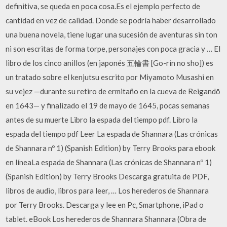
definitiva, se queda en poca cosa.Es el ejemplo perfecto de
cantidad en vez de calidad. Donde se podría haber desarrollado
una buena novela, tiene lugar una sucesión de aventuras sin ton
ni son escritas de forma torpe, personajes con poca gracia y … El
libro de los cinco anillos (en japonés 五輪書 [Go-rin no sho]) es
un tratado sobre el kenjutsu escrito por Miyamoto Musashi en
su vejez —durante su retiro de ermitaño en la cueva de Reigandō
en 1643— y finalizado el 19 de mayo de 1645, pocas semanas
antes de su muerte Libro la espada del tiempo pdf. Libro la
espada del tiempo pdf Leer La espada de Shannara (Las crónicas
de Shannara nº 1) (Spanish Edition) by Terry Brooks para ebook
en líneaLa espada de Shannara (Las crónicas de Shannara nº 1)
(Spanish Edition) by Terry Brooks Descarga gratuita de PDF,
libros de audio, libros para leer, … Los herederos de Shannara
por Terry Brooks. Descarga y lee en Pc, Smartphone, iPad o
tablet. eBook Los herederos de Shannara Shannara (Obra de