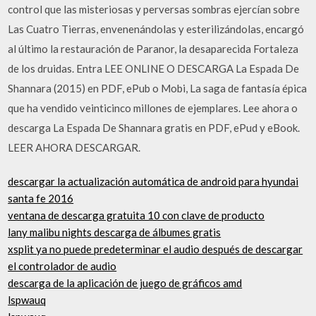
control que las misteriosas y perversas sombras ejercían sobre
Las Cuatro Tierras, envenenándolas y esterilizándolas, encargó
al último la restauración de Paranor, la desaparecida Fortaleza
de los druidas. Entra LEE ONLINE O DESCARGA La Espada De
Shannara (2015) en PDF, ePub o Mobi, La saga de fantasía épica
que ha vendido veinticinco millones de ejemplares. Lee ahora o
descarga La Espada De Shannara gratis en PDF, ePud y eBook.
LEER AHORA DESCARGAR.
descargar la actualización automática de android para hyundai
santa fe 2016
ventana de descarga gratuita 10 con clave de producto
lany malibu nights descarga de álbumes gratis
xsplit ya no puede predeterminar el audio después de descargar
el controlador de audio
descarga de la aplicación de juego de gráficos amd
lspwauq