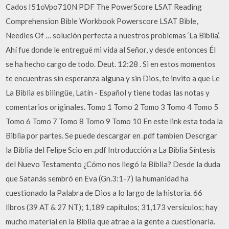
Cados I51oVpo710N PDF The PowerScore LSAT Reading
Comprehension Bible Workbook Powerscore LSAT Bible,
Needles Of … solución perfecta a nuestros problemas ‘La Biblia’.
Ahí fue donde le entregué mi vida al Señor, y desde entonces Él
se ha hecho cargo de todo. Deut. 12:28 . Si en estos momentos
te encuentras sin esperanza alguna y sin Dios, te invito a que Le
La Biblia es bilingüe, Latín - Español y tiene todas las notas y
comentarios originales. Tomo 1 Tomo 2 Tomo 3 Tomo 4 Tomo 5
Tomo 6 Tomo 7 Tomo 8 Tomo 9 Tomo 10 En este link esta toda la
Biblia por partes. Se puede descargar en .pdf tambien Descrgar
la Biblia del Felipe Scio en .pdf Introducción a La Biblia Síntesis
del Nuevo Testamento ¿Cómo nos llegó la Biblia? Desde la duda
que Satanás sembró en Eva (Gn.3:1-7) la humanidad ha
cuestionado la Palabra de Dios a lo largo de la historia. 66
libros (39 AT & 27 NT); 1,189 capítulos; 31,173 versículos; hay
mucho material en la Biblia que atrae a la gente a cuestionarla.