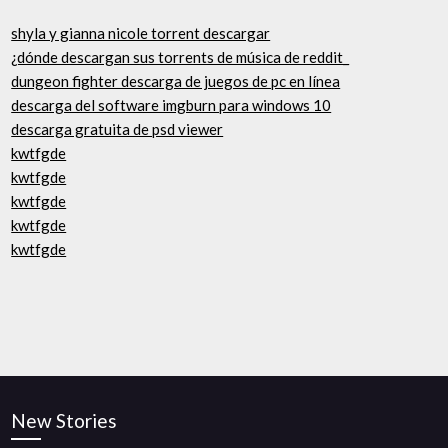
shyla y gianna nicole torrent descargar
¿dónde descargan sus torrents de música de reddit_
dungeon fighter descarga de juegos de pc en línea
descarga del software imgburn para windows 10
descarga gratuita de psd viewer
kwtfgde
kwtfgde
kwtfgde
kwtfgde
kwtfgde
New Stories