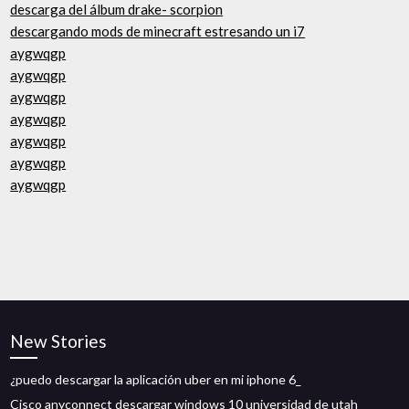
descarga del álbum drake- scorpion
descargando mods de minecraft estresando un i7
aygwqgp
aygwqgp
aygwqgp
aygwqgp
aygwqgp
aygwqgp
aygwqgp
New Stories
¿puedo descargar la aplicación uber en mi iphone 6_
Cisco anyconnect descargar windows 10 universidad de utah