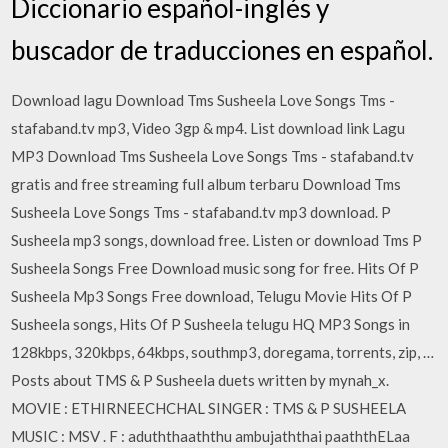
Diccionario español-inglés y
buscador de traducciones en español.
Download lagu Download Tms Susheela Love Songs Tms -
stafaband.tv mp3, Video 3gp & mp4. List download link Lagu
MP3 Download Tms Susheela Love Songs Tms - stafaband.tv
gratis and free streaming full album terbaru Download Tms
Susheela Love Songs Tms - stafaband.tv mp3 download. P
Susheela mp3 songs, download free. Listen or download Tms P
Susheela Songs Free Download music song for free. Hits Of P
Susheela Mp3 Songs Free download, Telugu Movie Hits Of P
Susheela songs, Hits Of P Susheela telugu HQ MP3 Songs in
128kbps, 320kbps, 64kbps, southmp3, doregama, torrents, zip, …
Posts about TMS & P Susheela duets written by mynah_x.
MOVIE : ETHIRNEECHCHAL SINGER : TMS & P SUSHEELA
MUSIC : MSV . F : aduththaaththu ambujaththai paaththELaa