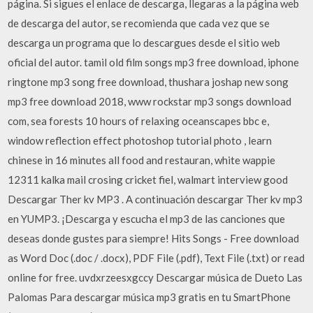
página. Si sigues el enlace de descarga, llegaras a la página web
de descarga del autor, se recomienda que cada vez que se
descarga un programa que lo descargues desde el sitio web
oficial del autor. tamil old film songs mp3 free download, iphone
ringtone mp3 song free download, thushara joshap new song
mp3 free download 2018, www rockstar mp3 songs download
com, sea forests 10 hours of relaxing oceanscapes bbc e,
window reflection effect photoshop tutorial photo , learn
chinese in 16 minutes all food and restauran, white wappie
12311 kalka mail crosing cricket fiel, walmart interview good
Descargar Ther kv MP3 . A continuación descargar Ther kv mp3
en YUMP3. ¡Descarga y escucha el mp3 de las canciones que
deseas donde gustes para siempre! Hits Songs - Free download
as Word Doc (.doc / .docx), PDF File (.pdf), Text File (.txt) or read
online for free. uvdxrzeesxgccy Descargar música de Dueto Las
Palomas Para descargar música mp3 gratis en tu SmartPhone