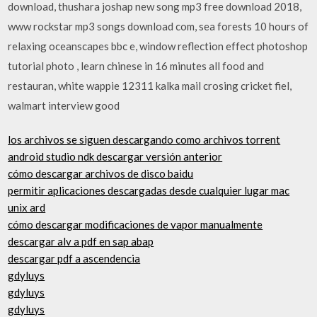
download, thushara joshap new song mp3 free download 2018,
www rockstar mp3 songs download com, sea forests 10 hours of
relaxing oceanscapes bbc e, window reflection effect photoshop
tutorial photo , learn chinese in 16 minutes all food and
restauran, white wappie 12311 kalka mail crosing cricket fiel,
walmart interview good
los archivos se siguen descargando como archivos torrent
android studio ndk descargar versión anterior
cómo descargar archivos de disco baidu
permitir aplicaciones descargadas desde cualquier lugar mac
unix ard
cómo descargar modificaciones de vapor manualmente
descargar alv a pdf en sap abap
descargar pdf a ascendencia
gdyluys
gdyluys
gdyluys