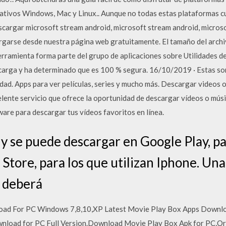
ativos Windows, Mac y Linux.. Aunque no todas estas plataformas c
scargar microsoft stream android, microsoft stream android, micros
garse desde nuestra página web gratuitamente. El tamaño del archiv
erramienta forma parte del grupo de aplicaciones sobre Utilidades d
carga y ha determinado que es 100 % segura. 16/10/2019 · Estas son
dad. Apps para ver películas, series y mucho más. Descargar videos 
lente servicio que ofrece la oportunidad de descargar vídeos o músic
ware para descargar tus vídeos favoritos en línea.
 y se puede descargar en Google Play, pa
 Store, para los que utilizan Iphone. Un
o deberá
ad For PC Windows 7,8,10,XP Latest Movie Play Box Apps Downlo
load for PC Full Version.Download Movie Play Box Apk for PC,Ord