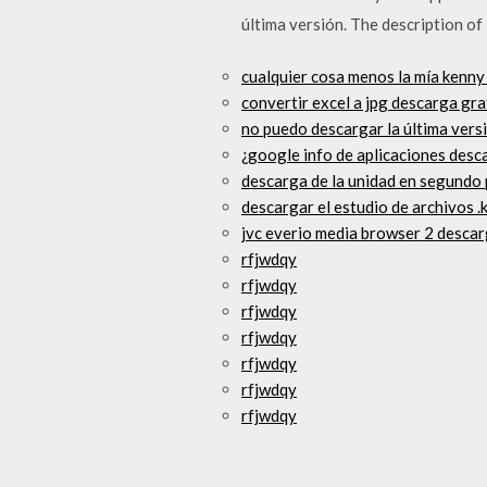
última versión. The description o
cualquier cosa menos la mía kenny
convertir excel a jpg descarga gra
no puedo descargar la última vers
¿google info de aplicaciones des
descarga de la unidad en segundo 
descargar el estudio de archivos .
jvc everio media browser 2 desca
rfjwdqy
rfjwdqy
rfjwdqy
rfjwdqy
rfjwdqy
rfjwdqy
rfjwdqy