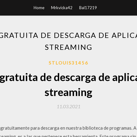
Home
Mrkvicka42
Bal17219
GRATUITA DE DESCARGA DE APLIC
STREAMING
STLOUIS31456
gratuita de descarga de aplic
streaming
11.03.2021
 gratuitamente para descarga en nuestra biblioteca de programas. A 
eaming, es a las que pertenece esta herramienta. Este programa sin