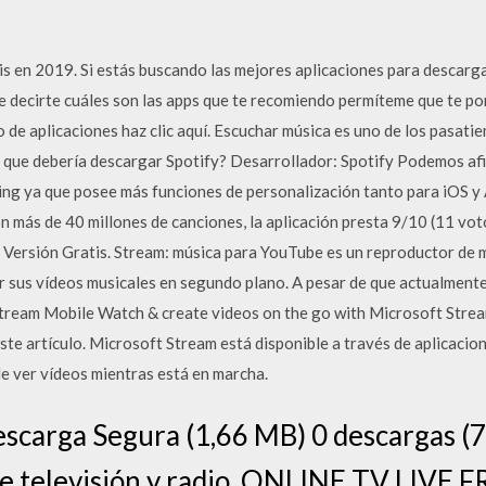
 en 2019. Si estás buscando las mejores aplicaciones para descargar
de decirte cuáles son las apps que te recomiendo permíteme que te p
do de aplicaciones haz clic aquí. Escuchar música es uno de los pasati
r que debería descargar Spotify? Desarrollador: Spotify Podemos af
ing ya que posee más funciones de personalización tanto para iOS y
con más de 40 millones de canciones, la aplicación presta 9/10 (11 v
Versión Gratis. Stream: música para YouTube es un reproductor de 
 sus vídeos musicales en segundo plano. A pesar de que actualment
 Stream Mobile Watch & create videos on the go with Microsoft Stre
ste artículo. Microsoft Stream está disponible a través de aplicacio
le ver vídeos mientras está en marcha.
scarga Segura (1,66 MB) 0 descargas (7
de televisión y radio. ONLINE TV LIVE