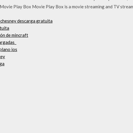
f Movie Play Box Movie Play Box is a movie streaming and TV stream
 chesney descarga gratuita
tuita
ión de mincraft
cargadas_
plano ios
key
rga