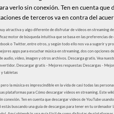
ara verlo sin conexión. Ten en cuenta que 
aciones de terceros va en contra del acuer
uy atractiva y algo diferente de disfrutar de vídeos en streaming de
icaz motor de búsqueda intuitiva que se basa en las preferencias de c
ebook o Twitter, entre otros, y según todo ello nos va a sugerir y p
mejores apps para escuchar música en streaming, dos con opciones de
e audio, vídeo, imagen y otros archivos. Descarga gratis. Vea nues
onvertidor. Descargar gratis - Mejores respuestas Descargas - Mejo
 y tabletas
pero la música es imprescindible en la vida de casi todas las person
osas plataformas para Cómo descargar vídeos en streaming. Este wi
sin conexión. Ten en cuenta que descargar videos de YouTube usando 
Si estás buscando una guía de descargas para tener en tu ordenador l
cado!. Aquí obtendrás una guía fácil de como disfrutar de plataform