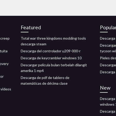
Featured
Popula
 creep
Total war three kingdoms modding tools
Descarga 
descarga steam
Descargar
tuita
Descarga del controlador u209-000-r
tycoon w
Descarga de keycrambler windows 10
Pieles de
covery
Descargar película bulan terbelah dilangit
Descargar
amerika 1 mp4
Descarga 
dor
Descarga de pdf de tablero de
matemáticas de décima clase
New
 videos
Descarga 
windows 
Descarga 