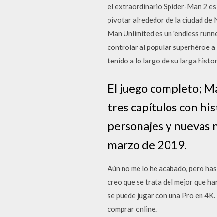
el extraordinario Spider-Man 2 es 
pivotar alrededor de la ciudad de
Man Unlimited es un 'endless runne
controlar al popular superhéroe a 
tenido a lo largo de su larga histor
El juego completo; M
tres capítulos con hi
personajes y nuevas m
marzo de 2019.
Aún no me lo he acabado, pero has
creo que se trata del mejor que ha
se puede jugar con una Pro en 4K
comprar online.