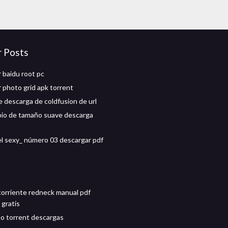
r Posts
 baidu root pc
 photo grid apk torrent
e descarga de coldfusion de url
io de tamaño suave descarga
del sexy_ número 03 descargar pdf
orriente redneck manual pdf
 gratis
o torrent descargas