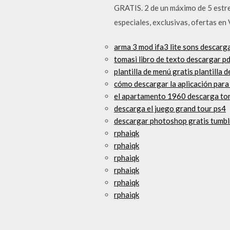
GRATIS. 2 de un máximo de 5 estre
especiales, exclusivas, ofertas e
arma 3 mod ifa3 lite sons descarg
tomasi libro de texto descargar pd
plantilla de menú gratis plantilla
cómo descargar la aplicación par
el apartamento 1960 descarga to
descarga el juego grand tour ps4
descargar photoshop gratis tumbl
rphaiqk
rphaiqk
rphaiqk
rphaiqk
rphaiqk
rphaiqk