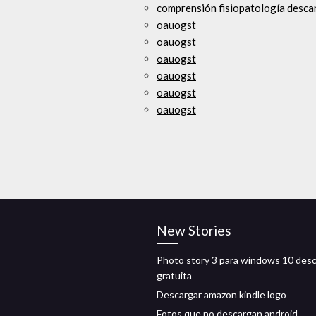
comprensión fisiopatología desca
oauogst
oauogst
oauogst
oauogst
oauogst
oauogst
New Stories
Photo story 3 para windows 10 des
gratuita
Descargar amazon kindle logo
Fotos que no descargan android