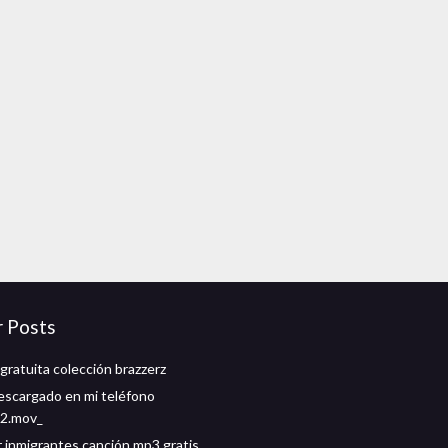
r Posts
gratuita colección brazzerz
escargado en mi teléfono
2.mov_
 inmigrantes canción mp3 gratis