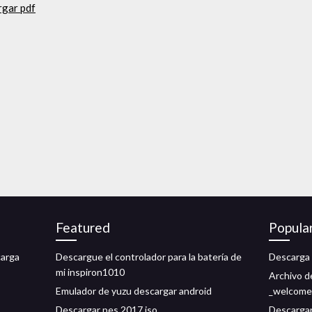
rgar pdf
Featured
Popula
carga
Descargue el controlador para la batería de
Descarga 
mi inspiron1010
Archivo d
Emulador de yuzu descargar android
_welcome
Descargar pes 2017 iso
Descargar