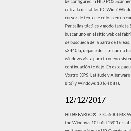
be configured in HID POS Scanner 
entrada de Tablet PC Win 7 Window
cursor de texto se coloca en un ca
Pantallas táctiles y modo tableta
buscar uno en el sitio web del fabr
de búsqueda de la barra de tareas,
s3440la; dejame decirte que no hay
windows vista para tu nuevo siste
continuación te dejo. En este paque
Vostro, XPS, Latitude y Alienware
bits) y Windows 10 (64 bits).
12/12/2017
HID® FARGO® DTC5500LMX Windows
the Windows 10 build 1903 or la
multimedia/mouse HP. Guarda tu dr