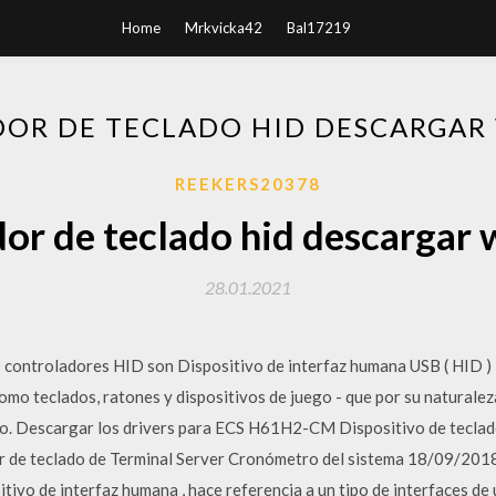
Home
Mrkvicka42
Bal17219
OR DE TECLADO HID DESCARGAR
REEKERS20378
or de teclado hid descargar
28.01.2021
 controladores HID son Dispositivo de interfaz humana USB ( HID )
omo teclados, ratones y dispositivos de juego - que por su naturalez
ajo. Descargar los drivers para ECS H61H2-CM Dispositivo de tecl
 de teclado de Terminal Server Cronómetro del sistema 18/09/2018 
itivo de interfaz humana , hace referencia a un tipo de interfaces d