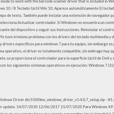
mode to work with the barcode scanner driver that is included in 
s 10 / 8 Teclado táctil Win 10; Aparece automáticamente El teclad
mpo de texto. También puede instalar una extensión de navegador par
 Selecciona Actualizar controlador. Si Windows no encuentra un cont
icante del dispositivo y seguir sus instrucciones. Reinstalar el contr
 Yo tuve el mismo problema con los drivers del teclado multimedia y d
 drivers específicos para windows 7 para tu equipo, sin embargo es 
ma operativo, el driver es totalmente compatible, sin embrago hay q
te, se proporciona el controlador para la superficie táctil de Dell y s
 con los siguientes sistemas operativos en ejecución: Windows 7 (3
 Driver dtc5500lmx_windows_driver_v5.4.0.7_setup.zip - 81.45 M
ter update. 14/07/2020 12/06/2017 15/07/2020 Para Windows XP. 
iver en una carpeta (crea una carpeta con nombre igual al modelo), 