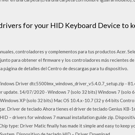
drivers for your HID Keyboard Device to
nuales, controladores y complementos para tus productos Acer. Sele
adjunto para obtener el firmware y los controladores más recientes de
a la página de detalles del Centro de descargas para tu dispositivo.
 Driver dtc5500lmx_windows_driver_v5.4.0.7_setup.zip - 81.45 M
r update. 14/07/2020 · Windows 7 (solo 32 bits) Windows 7 (solo 6
) Windows XP (solo 32 bits) Mac OS 10.4.x-10.7 (32 y 64 bits Control
r. Driver de teclado Ahora tienes el driver de teclado Genius KB-1
HID – drivers for windows 7 manual installation guide zip. Dispositi
ip type: Driver Matic finally has made it simple and easy to keep yo
System. Dispositivo de teclado HID – Driver Download