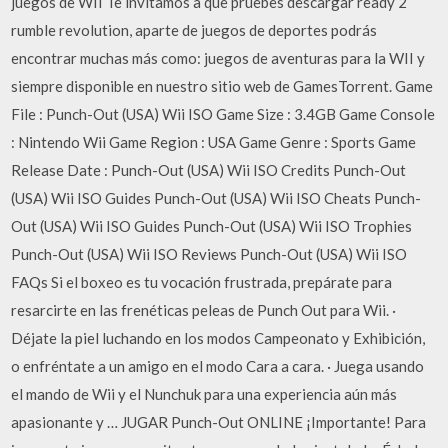
juegos de WII Te invitamos a que pruebes descargar ready 2
rumble revolution, aparte de juegos de deportes podrás
encontrar muchas más como: juegos de aventuras para la WII y
siempre disponible en nuestro sitio web de GamesTorrent. Game
File : Punch-Out (USA) Wii ISO Game Size : 3.4GB Game Console
: Nintendo Wii Game Region : USA Game Genre : Sports Game
Release Date : Punch-Out (USA) Wii ISO Credits Punch-Out
(USA) Wii ISO Guides Punch-Out (USA) Wii ISO Cheats Punch-
Out (USA) Wii ISO Guides Punch-Out (USA) Wii ISO Trophies
Punch-Out (USA) Wii ISO Reviews Punch-Out (USA) Wii ISO
FAQs Si el boxeo es tu vocación frustrada, prepárate para
resarcirte en las frenéticas peleas de Punch Out para Wii. ·
Déjate la piel luchando en los modos Campeonato y Exhibición,
o enfréntate a un amigo en el modo Cara a cara. · Juega usando
el mando de Wii y el Nunchuk para una experiencia aún más
apasionante y … JUGAR Punch-Out ONLINE ¡Importante! Para