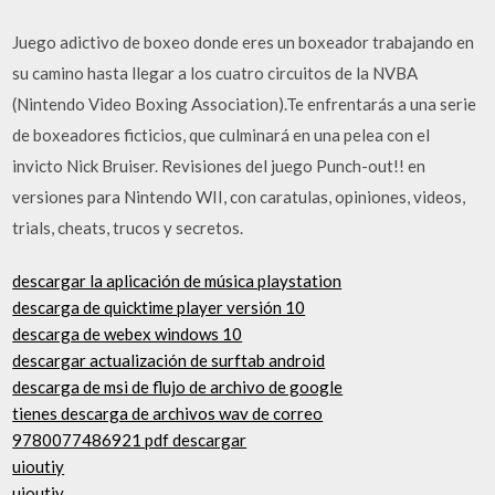
Juego adictivo de boxeo donde eres un boxeador trabajando en
su camino hasta llegar a los cuatro circuitos de la NVBA
(Nintendo Video Boxing Association).Te enfrentarás a una serie
de boxeadores ficticios, que culminará en una pelea con el
invicto Nick Bruiser. Revisiones del juego Punch-out!! en
versiones para Nintendo WII, con caratulas, opiniones, videos,
trials, cheats, trucos y secretos.
descargar la aplicación de música playstation
descarga de quicktime player versión 10
descarga de webex windows 10
descargar actualización de surftab android
descarga de msi de flujo de archivo de google
tienes descarga de archivos wav de correo
9780077486921 pdf descargar
uioutiy
uioutiy