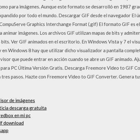
como para imágenes. Aunque este formato se desarrolló en 1987 gra
xpandido por todo el mundo. Descargar GIF desde el navegador El ú
, CompuServe Graphics Interchange Format (.gif) El formato GIF es el
a animar imágenes. Los archivos GIF utilizan mapas de bits y admiten
bits. Ver GIF animados en el escritorio. En Windows Vista y 7 el vi
y en Windows 8 hay que utilizar dicho visualizador a pantalla compl
visor que puede entrar en acción cuando se abre un GIF animado. Aj
para PC Última Versión Gratis. Descarga Freemore Video to GIF Con
n tres pasos. Hazte con Freemore Video to GIF Converter. Genera tus
visor de imágenes
ticia descarga gratuita
redbox en mi pc
pdf download
sapp