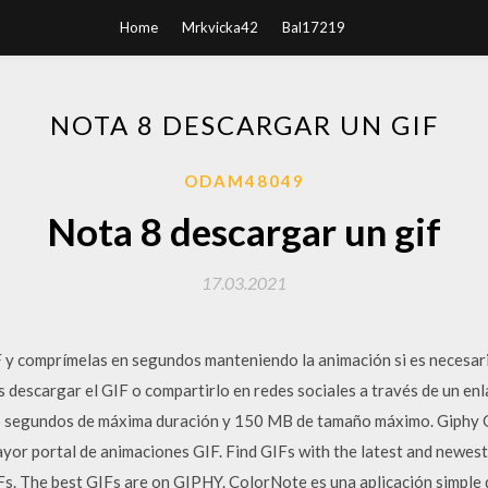
Home
Mrkvicka42
Bal17219
NOTA 8 DESCARGAR UN GIF
ODAM48049
Nota 8 descargar un gif
17.03.2021
 y comprímelas en segundos manteniendo la animación si es necesari
s descargar el GIF o compartirlo en redes sociales a través de un enl
5 segundos de máxima duración y 150 MB de tamaño máximo. Giphy G
ayor portal de animaciones GIF. Find GIFs with the latest and newes
. The best GIFs are on GIPHY. ColorNote es una aplicación simple de