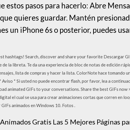
gue estos pasos para hacerlo: Abre Mensa
 que quieres guardar. Mantén presionado 
enes un iPhone 6s o posterior, puedes us
est hashtags! Search, discover and share your favorite Descargar G
de la libreta. Te da una experiencia de bloc de notas de edición rápi
ensajes, lista de compras y hacer la lista. ColorNote hace tomando un
 * Aviso * Si usted no puede encontrar flash, por favor, lea a continu
ad animated GIFs to your conversations. Share the best GIFs now 
gital el cual se usa para crear animaciones cortas que corren en loo
ir GIFs animados en Windows 10. Fotos .
Animados Gratis Las 5 Mejores Páginas pa