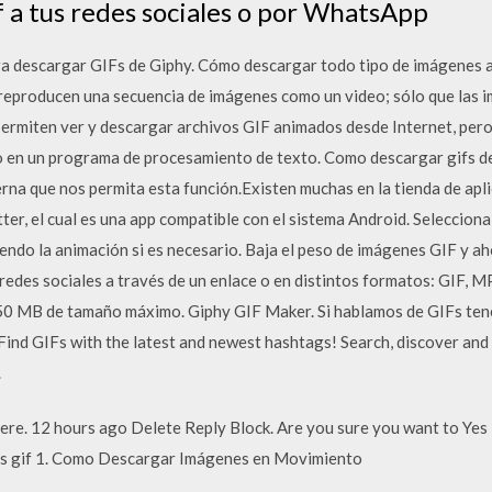
f a tus redes sociales o por WhatsApp
ara descargar GIFs de Giphy. Cómo descargar todo tipo de imágenes 
eproducen una secuencia de imágenes como un video; sólo que las i
e permiten ver y descargar archivos GIF animados desde Internet, per
o en un programa de procesamiento de texto. Como descargar gifs d
erna que nos permita esta función.Existen muchas en la tienda de apl
ter, el cual es una app compatible con el sistema Android. Seleccion
do la animación si es necesario. Baja el peso de imágenes GIF y aho
redes sociales a través de un enlace o en distintos formatos: GIF, 
0 MB de tamaño máximo. Giphy GIF Maker. Si hablamos de GIFs tene
Find GIFs with the latest and newest hashtags! Search, discover an
.
re. 12 hours ago Delete Reply Block. Are you sure you want to Yes
s gif 1. Como Descargar Imágenes en Movimiento