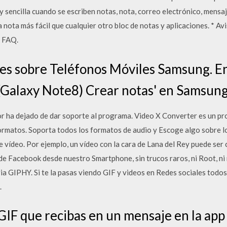
y sencilla cuando se escriben notas, nota, correo electrónico, mensaj
nota más fácil que cualquier otro bloc de notas y aplicaciones. * Av
n FAQ.
es sobre Teléfonos Móviles Samsung. E
(Galaxy Note8) Crear notas' en Samsung
r ha dejado de dar soporte al programa. Video X Converter es un pr
ormatos. Soporta todos los formatos de audio y Escoge algo sobre l
de vídeo. Por ejemplo, un vídeo con la cara de Lana del Rey puede ser cu
e Facebook desde nuestro Smartphone, sin trucos raros, ni Root, ni n
ia GIPHY. Si te la pasas viendo GIF y videos en Redes sociales todos 
.
IF que recibas en un mensaje en la app 