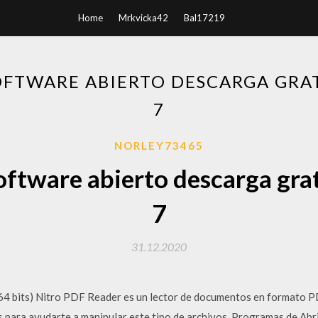
Home
Mrkvicka42
Bal17219
OFTWARE ABIERTO DESCARGA GR
7
NORLEY73465
oftware abierto descarga gr
7
31.12.2020
4 bits) Nitro PDF Reader es un lector de documentos en formato PDF
s para ayudarte a manipular este tipo de archivos. Programas de Ab