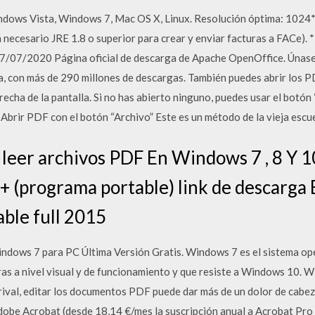
ws Vista, Windows 7, Mac OS X, Linux. Resolución óptima: 1024*7
á necesario JRE 1.8 o superior para crear y enviar facturas a FACe).
. 07/07/2020 Página oficial de descarga de Apache OpenOffice. Únase 
cina, con más de 290 millones de descargas. También puedes abrir los
erecha de la pantalla. Si no has abierto ninguno, puedes usar el botón
. Abrir PDF con el botón “Archivo” Este es un método de la vieja es
leer archivos PDF En Windows 7 , 8 Y 1
programa portable) link de descarga E
able full 2015
ndows 7 para PC Última Versión Gratis. Windows 7 es el sistema op
s a nivel visual y de funcionamiento y que resiste a Windows 10. W
rival, editar los documentos PDF puede dar más de un dolor de cabe
Adobe Acrobat (desde 18,14 €/mes la suscripción anual a Acrobat Pro