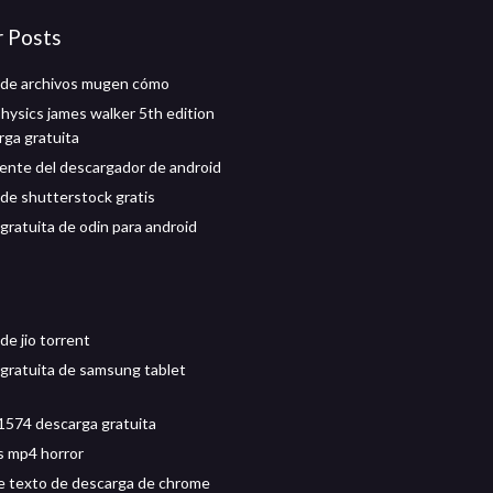
r Posts
 de archivos mugen cómo
hysics james walker 5th edition
rga gratuita
ente del descargador de android
de shutterstock gratis
gratuita de odin para android
de jio torrent
gratuita de samsung tablet
574 descarga gratuita
s mp4 horror
e texto de descarga de chrome