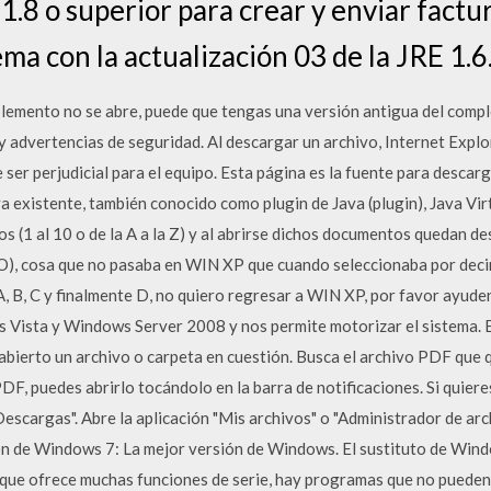
1.8 o superior para crear y enviar factur
a con la actualización 03 de la JRE 1.6
plemento no se abre, puede que tengas una versión antigua del comp
y advertencias de seguridad. Al descargar un archivo, Internet Expl
er perjudicial para el equipo. Esta página es la fuente para descarg
a existente, también conocido como plugin de Java (plugin), Java V
(1 al 10 o de la A a la Z) y al abrirse dichos documentos quedan d
 O), cosa que no pasaba en WIN XP que cuando seleccionaba por decir 
, B, C y finalmente D, no quiero regresar a WIN XP, por favor ayud
 Vista y Windows Server 2008 y nos permite motorizar el sistema. En
abierto un archivo o carpeta en cuestión. Busca el archivo PDF que 
F, puedes abrirlo tocándolo en la barra de notificaciones. Si quiere
escargas". Abre la aplicación "Mis archivos" o "Administrador de ar
ión de Windows 7: La mejor versión de Windows. El sustituto de Win
ue ofrece muchas funciones de serie, hay programas que no pueden 