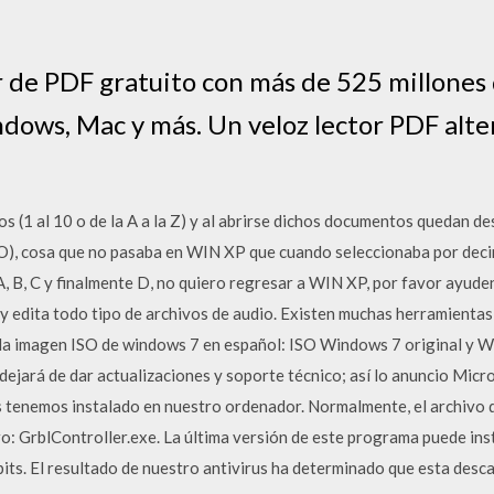
or de PDF gratuito con más de 525 millones 
ows, Mac y más. Un veloz lector PDF alte
(1 al 10 o de la A a la Z) y al abrirse dichos documentos quedan d
 O), cosa que no pasaba en WIN XP que cuando seleccionaba por decir 
, B, C y finalmente D, no quiero regresar a WIN XP, por favor ayude
 edita todo tipo de archivos de audio. Existen muchas herramientas 
la imagen ISO de windows 7 en español: ISO Windows 7 original y W
ejará de dar actualizaciones y soporte técnico; así lo anuncio Micro
 tenemos instalado en nuestro ordenador. Normalmente, el archivo d
ero: GrblController.exe. La última versión de este programa puede in
ts. El resultado de nuestro antivirus ha determinado que esta des