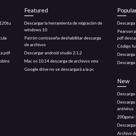
Featured
Popula
2120tu
Descargar la herramienta de migración de
Descarga
windows 10
Pearson p
cula
Patrón contraseña deshabilitar descarga
pdf desca
de archivos
Código fu
ta pdf
Descargar android studio 2.1.2
Descarga 
obbins
Mac os 10.14 descarga de archivos vmx
Descarga 
Google drive no se descargará a la pc
New
Descarga 
Descarga 
antivirus
200gana-1
Descarga
Archivo d