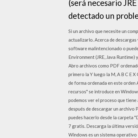
(será necesario JRE 
detectado un problem
Si un archivo que necesite un com
actualizarlo. Acerca de descargas 
software malintencionado o puede s
Environment (JRE, Java Runtime) y
Abro archivos como PDF ordenados 
primero la Y luego la M, A B C E X
de forma ordenada en este orden A
recursos" se introduce en Windows
podemos ver el proceso que tiene 
después de descargar un archivo PD
puedes hacerlo desde la carpeta "D
7 gratis. Descarga la última vers
Windows es un sistema operativo q