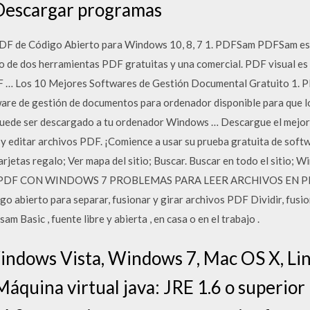
Descargar programas
PDF de Código Abierto para Windows 10, 8, 7 1. PDFSam PDFSam es 
o de dos herramientas PDF gratuitas y una comercial. PDF visual es
F … Los 10 Mejores Softwares de Gestión Documental Gratuito 1. 
are de gestión de documentos para ordenador disponible para que l
uede ser descargado a tu ordenador Windows … Descargue el mejo
r y editar archivos PDF. ¡Comience a usar su prueba gratuita de sof
rjetas regalo; Ver mapa del sitio; Buscar. Buscar en todo el sitio; 
DF CON WINDOWS 7 PROBLEMAS PARA LEER ARCHIVOS EN PDF E
 abierto para separar, fusionar y girar archivos PDF Dividir, fusion
 Basic , fuente libre y abierta , en casa o en el trabajo .
ndows Vista, Windows 7, Mac OS X, Lin
áquina virtual java: JRE 1.6 o superior 