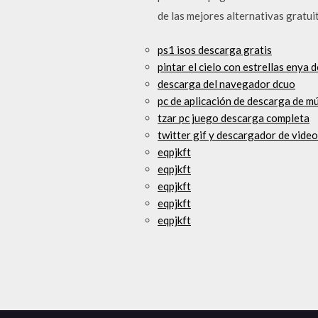
de las mejores alternativas gratui
ps1 isos descarga gratis
pintar el cielo con estrellas enya
descarga del navegador dcuo
pc de aplicación de descarga de m
tzar pc juego descarga completa
twitter gif y descargador de vide
eqpjkft
eqpjkft
eqpjkft
eqpjkft
eqpjkft