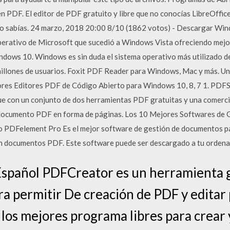
n PDF. El editor de PDF gratuito y libre que no conocías LibreOffic
a lo sabías. 24 marzo, 2018 20:00 8/10 (1862 votos) - Descargar Wi
perativo de Microsoft que sucedió a Windows Vista ofreciendo mejora
ndows 10. Windows es sin duda el sistema operativo más utilizado de
illones de usuarios. Foxit PDF Reader para Windows, Mac y más. Un 
ores Editores PDF de Código Abierto para Windows 10, 8, 7 1. PD
e con un conjunto de dos herramientas PDF gratuitas y una comerci
l documento PDF en forma de páginas. Los 10 Mejores Softwares de 
 PDFelement Pro Es el mejor software de gestión de documentos pa
en documentos PDF. Este software puede ser descargado a tu orde
spañol PDFCreator es un herramienta gr
ra permitir De creación de PDF y edita
 los mejores programa libres para crear 