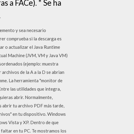
as a FACe). * Se ha
.
lemento y sea necesario
orer comprueba si la descarga es
ar o actualizar el Java Runtime
irtual Machine (JVM, VM y Java VM)
esordenados (ejemplo: muestra
archivos de la A a la D se abrian
enme. La herramienta "monitor de
tre las utilidades que integra,
quieras abrir. Normalmente,
s abrir tu archivo PDF más tarde,
chivos" en tu dispositivo. Windows
dows Vista y XP. Dentro de que
faltar en tu PC. Te mostramos los