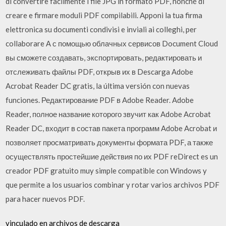
di convertire facilmente i file JPG in formato PDF, nonché di
creare e firmare moduli PDF compilabili. Apponi la tua firma
elettronica su documenti condivisi e inviali ai colleghi, per
collaborare А с помощью облачных сервисов Document Cloud
вы сможете создавать, экспортировать, редактировать и
отслеживать файлы PDF, открыв их в Descarga Adobe
Acrobat Reader DC gratis, la última versión con nuevas
funciones. Редактирование PDF в Adobe Reader. Adobe
Reader, полное название которого звучит как Adobe Acrobat
Reader DC, входит в состав пакета программ Adobe Acrobat и
позволяет просматривать документы формата PDF, а также
осуществлять простейшие действия по их PDF reDirect es un
creador PDF gratuito muy simple compatible con Windows y
que permite a los usuarios combinar y rotar varios archivos PDF
para hacer nuevos PDF.
vinculado en archivos de descarga