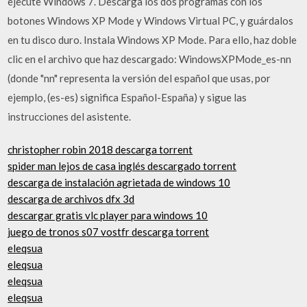
ejecute Windows 7. Descarga los dos programas con los
botones Windows XP Mode y Windows Virtual PC, y guárdalos
en tu disco duro. Instala Windows XP Mode. Para ello, haz doble
clic en el archivo que haz descargado: WindowsXPMode_es-nn
(donde "nn" representa la versión del español que usas, por
ejemplo, (es-es) significa Español-España) y sigue las
instrucciones del asistente.
christopher robin 2018 descarga torrent
spider man lejos de casa inglés descargado torrent
descarga de instalación agrietada de windows 10
descarga de archivos dfx 3d
descargar gratis vlc player para windows 10
juego de tronos s07 vostfr descarga torrent
eleqsua
eleqsua
eleqsua
eleqsua