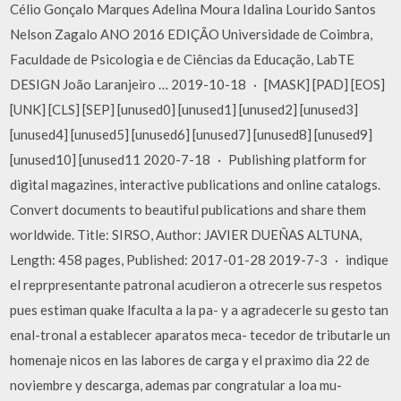
Célio Gonçalo Marques Adelina Moura Idalina Lourido Santos
Nelson Zagalo ANO 2016 EDIÇÃO Universidade de Coimbra,
Faculdade de Psicologia e de Ciências da Educação, LabTE
DESIGN João Laranjeiro … 2019-10-18 · [MASK] [PAD] [EOS]
[UNK] [CLS] [SEP] [unused0] [unused1] [unused2] [unused3]
[unused4] [unused5] [unused6] [unused7] [unused8] [unused9]
[unused10] [unused11 2020-7-18 · Publishing platform for
digital magazines, interactive publications and online catalogs.
Convert documents to beautiful publications and share them
worldwide. Title: SIRSO, Author: JAVIER DUEÑAS ALTUNA,
Length: 458 pages, Published: 2017-01-28 2019-7-3 · indique
el reprpresentante patronal acudieron a otrecerle sus respetos
pues estiman quake lfaculta a la pa- y a agradecerle su gesto tan
enal-tronal a establecer aparatos meca- tecedor de tributarle un
homenaje nicos en las labores de carga y el praximo dia 22 de
noviembre y descarga, ademas par congratular a loa mu-