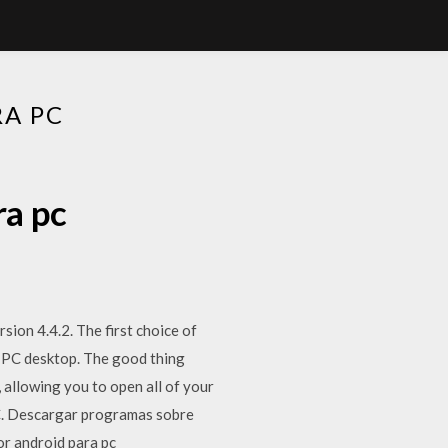
A PC
ra pc
sion 4.4.2. The first choice of
r PC desktop. The good thing
f, allowing you to open all of your
PC. Descargar programas sobre
r android para pc