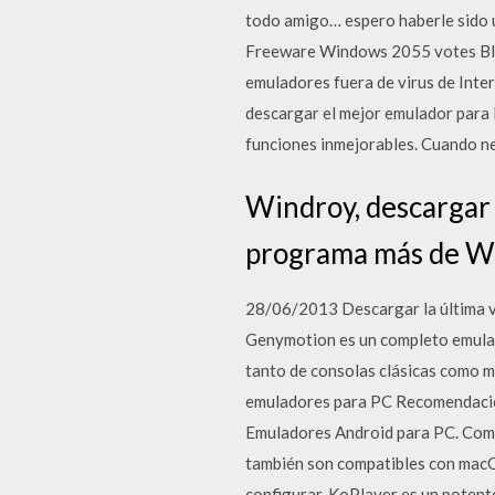
todo amigo… espero haberle sido 
Freeware Windows 2055 votes Blue
emuladores fuera de virus de Inte
descargar el mejor emulador para P
funciones inmejorables. Cuando ne
Windroy, descargar
programa más de W
28/06/2013 Descargar la última v
Genymotion es un completo emulad
tanto de consolas clásicas como má
emuladores para PC Recomendacio
Emuladores Android para PC. Como
también son compatibles con macO
configurar. KoPlayer es un potent