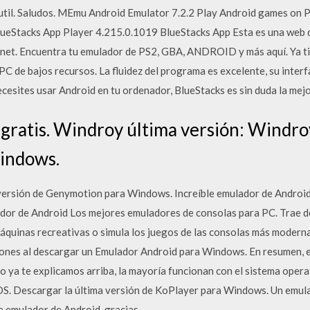
util. Saludos. MEmu Android Emulator 7.2.2 Play Android games on P
Stacks App Player 4.215.0.1019 BlueStacks App Esta es una web d
rnet. Encuentra tu emulador de PS2, GBA, ANDROID y más aquí. Ya ti
C de bajos recursos. La fluidez del programa es excelente, su interfa
cesites usar Android en tu ordenador, BlueStacks es sin duda la mejo
 gratis. Windroy última versión: Windr
indows.
ersión de Genymotion para Windows. Increíble emulador de Android 
or de Android Los mejores emuladores de consolas para PC. Trae de
quinas recreativas o simula los juegos de las consolas más modernas
nes al descargar un Emulador Android para Windows. En resumen, e
 ya te explicamos arriba, la mayoría funcionan con el sistema oper
S. Descargar la última versión de KoPlayer para Windows. Un emulad
e emulador de Android, gracias