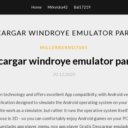
Home
Mrkvicka42
Bal17219
CARGAR WINDROYE EMULATOR PAR
MILLERBERND7045
argar windroye emulator pa
20.12.2020
n technology and offers excellent App compatibilty, with Android ver
lication designed to simulate the Android operating system on you
uite work as a simulator, but rather it runs the operative system itsel
those in 3D - so you can comfortably enjoy Android games on your 
estacks app player, memu, nox app player Gratis Descargar emulado