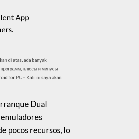
llent App
mers.
kan di atas, ada banyak
е программ, плюсы и минусы
 for PC – Kali ini saya akan
Arranque Dual
e emuladores
e pocos recursos, lo