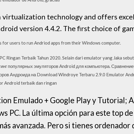
 virtualization technology and offers exce
droid version 4.4.2. The first choice of ga
s for users to run Andriod apps from their Windows computer.
PC Ringan Terbaik Tahun 2020. Selain dari emulator yang Jaka sebut
ейтинг популярных эмуляторов Android для компьютера. Сравнени
в Андроида на Download Windroye Terbaru 2.9.0 Emulator Android
r Android terbaik dan ringan
on Emulado + Google Play y Tutorial; 
s PC. La última opción para este top d
más avanzada. Pero si tienes ordenador d