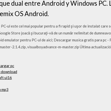
nque dual entre Android y Windows PC. 
Remix OS Android.
-ul este cel mai popular pentru a fi rapid şi uşor de instalat care 
 Google Store joacă şi bucuraţi-vă de un număr nelimitat de dumneavo
d emulator pentru PC-ul de aici; Descargar musica gratis para pc - 
aster-2.1.4.zip, visualboyadvance-m-master.zip Última actualizació
cargar pc
t -download
aft ui16
n mp3