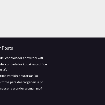
r Posts
del controlador anewkodi wifi
del controlador kodak esp office
es aio
tima versión descargar iso
e fotos para descargar en la pc
 messer y wonder woman mp4