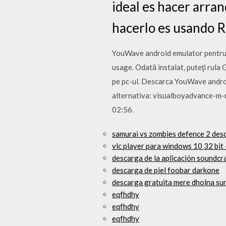
ideal es hacer arra
hacerlo es usando 
YouWave android emulator pentru PC
usage. Odată instalat, puteţi rula
pe pc-ul. Descarca YouWave androi
alternativa: visualboyadvance-m-m
02:56.
samurai vs zombies defence 2 des
vlc player para windows 10 32 bi
descarga de la aplicación soundcr
descarga de piel foobar darkone
descarga gratuita mere dholna su
eqfhdhy
eqfhdhy
eqfhdhy