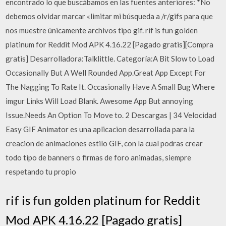
encontrado lo que buscábamos en las fuentes anteriores: *No
debemos olvidar marcar «limitar mi búsqueda a /r/gifs para que
nos muestre únicamente archivos tipo gif. rif is fun golden
platinum for Reddit Mod APK 4.16.22 [Pagado gratis][Compra
gratis] Desarrolladora:Talklittle. Categoría:A Bit Slow to Load
Occasionally But A Well Rounded App.Great App Except For
The Nagging To Rate It. Occasionally Have A Small Bug Where
imgur Links Will Load Blank. Awesome App But annoying
Issue.Needs An Option To Move to. 2 Descargas | 34 Velocidad
Easy GIF Animator es una aplicacion desarrollada para la
creacion de animaciones estilo GIF, con la cual podras crear
todo tipo de banners o firmas de foro animadas, siempre
respetando tu propio
rif is fun golden platinum for Reddit
Mod APK 4.16.22 [Pagado gratis]