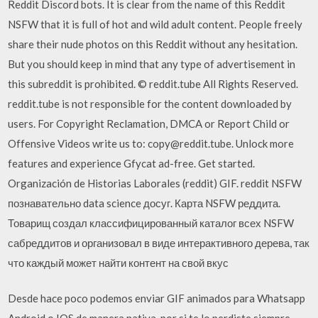
Reddit Discord bots. It is clear from the name of this Reddit
NSFW that it is full of hot and wild adult content. People freely
share their nude photos on this Reddit without any hesitation.
But you should keep in mind that any type of advertisement in
this subreddit is prohibited. © reddit.tube All Rights Reserved.
reddit.tube is not responsible for the content downloaded by
users. For Copyright Reclamation, DMCA or Report Child or
Offensive Videos write us to: copy@reddit.tube. Unlock more
features and experience Gfycat ad-free. Get started.
Organización de Historias Laborales (reddit) GIF. reddit NSFW
познавательно data science досуг. Карта NSFW реддита.
Товарищ создал классифицированный каталог всех NSFW
сабреддитов и организовал в виде интерактивного дерева, так
что каждый может найти контент на свой вкус
Desde hace poco podemos enviar GIF animados para Whatsapp