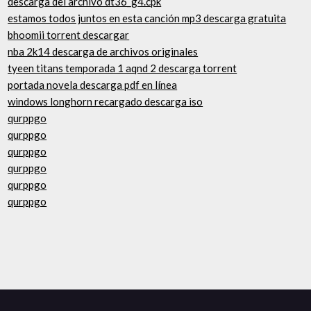
descarga del archivo dt36_g4.cpk
estamos todos juntos en esta canción mp3 descarga gratuita
bhoomii torrent descargar
nba 2k14 descarga de archivos originales
tyeen titans temporada 1 aqnd 2 descarga torrent
portada novela descarga pdf en línea
windows longhorn recargado descarga iso
qurppgo
qurppgo
qurppgo
qurppgo
qurppgo
qurppgo