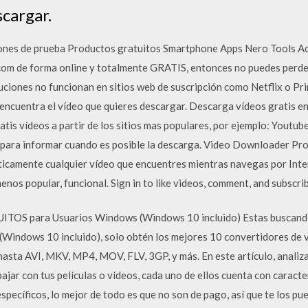
cargar.
ones de prueba Productos gratuitos Smartphone Apps Nero Tools Act
com de forma online y totalmente GRATIS, entonces no puedes perde
luciones no funcionan en sitios web de suscripción como Netflix o P
 encuentra el vídeo que quieres descargar. Descarga vídeos gratis e
tis vídeos a partir de los sitios mas populares, por ejemplo: Youtub
or para informar cuando es posible la descarga. Video Downloader Pr
ticamente cualquier vídeo que encuentres mientras navegas por Int
menos popular, funcional. Sign in to like videos, comment, and subsc
ITOS para Usuarios Windows (Windows 10 incluido) Estas buscando
ndows 10 incluido), solo obtén los mejores 10 convertidores de ví
hasta AVI, MKV, MP4, MOV, FLV, 3GP, y más. En este artículo, anali
ajar con tus películas o vídeos, cada uno de ellos cuenta con caracte
pecíficos, lo mejor de todo es que no son de pago, así que te los pu