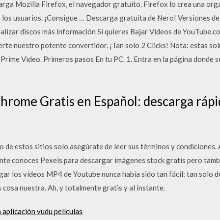
rga Mozilla Firefox, el navegador gratuito. Firefox lo crea una orga
 a los usuarios. ¡Consigue … Descarga gratuita de Nero! Versiones d
lizar discos más información Si quieres Bajar Vídeos de YouTube.co
te nuestro potente convertidor. ¡Tan solo 2 Clicks! Nota: estas sol
Prime Video. Primeros pasos En tu PC. 1. Entra en la página donde s
rome Gratis en Español: descarga rápid
 de estos sitios solo asegúrate de leer sus términos y condiciones. 
ente conoces Pexels para descargar imágenes stock gratis pero tamb
 los vídeos MP4 de Youtube nunca había sido tan fácil: tan solo de
s cosa nuestra. Ah, y totalmente gratis y al instante.
aplicación vudu películas