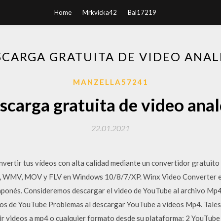
Home
Mrkvicka42
Bal17219
SCARGA GRATUITA DE VIDEO ANAL
MANZELLA57241
scarga gratuita de video anal
22.01.2021
ertir tus vídeos con alta calidad mediante un convertidor gratuito d
, WMV, MOV y FLV en Windows 10/8/7/XP. Winx Video Converter est
Japonés. Consideremos descargar el video de YouTube al archivo Mp
eos de YouTube Problemas al descargar YouTube a videos Mp4. Tales
r videos a mp4 o cualquier formato desde su plataforma; 2 YouTube 