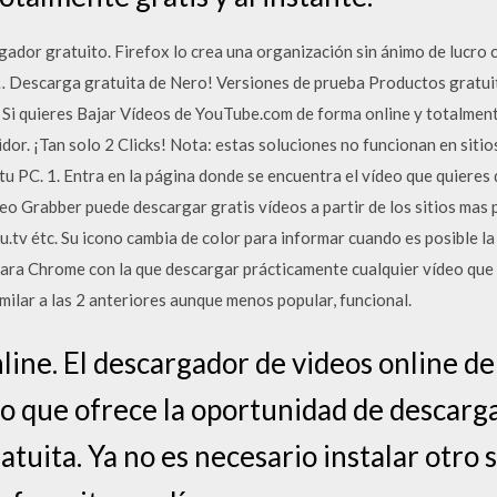
ador gratuito. Firefox lo crea una organización sin ánimo de lucro c
e … Descarga gratuita de Nero! Versiones de prueba Productos grat
n Si quieres Bajar Vídeos de YouTube.com de forma online y totalme
or. ¡Tan solo 2 Clicks! Nota: estas soluciones no funcionan en siti
tu PC. 1. Entra en la página donde se encuentra el vídeo que quieres
eo Grabber puede descargar gratis vídeos a partir de los sitios mas 
u.tv étc. Su icono cambia de color para informar cuando es posible 
para Chrome con la que descargar prácticamente cualquier vídeo que
ilar a las 2 anteriores aunque menos popular, funcional.
line. El descargador de videos online d
io que ofrece la oportunidad de descarg
atuita. Ya no es necesario instalar otro