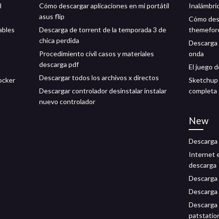
l
Cómo descargar aplicaciones en mi portátil
Inalámbric
asus flip
Cómo desc
ables
Descarga de torrent de la temporada 3 de
themefor
chica perdida
Descarga 
Procedimiento civil casos y materiales
onda
descarga pdf
El juego 
Descargar todos los archivos x directos
ocker
Sketchup 
Descargar controlador desinstalar instalar
completa 
nuevo controlador
New
Descarga 
Internet e
descarga
Descarga 
Descarga 
Descarga 
patstatio