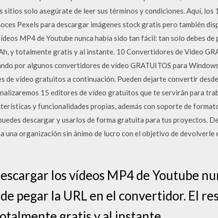
 sitios solo asegúrate de leer sus términos y condiciones. Aquí, los
noces Pexels para descargar imágenes stock gratis pero también disp
s MP4 de Youtube nunca había sido tan fácil: tan solo debes de pe
. Ah, y totalmente gratis y al instante. 10 Convertidores de Video
ando por algunos convertidores de vídeo GRATUITOS para Windows 
s de vídeo gratuitos a continuación. Pueden dejarte convertir des
analizaremos 15 editores de vídeo gratuitos que te servirán para trab
terísticas y funcionalidades propias, además con soporte de formato
 puedes descargar y usarlos de forma gratuita para tus proyectos. De
a una organización sin ánimo de lucro con el objetivo de devolverle e
argar los vídeos MP4 de Youtube nunc
 de pegar la URL en el convertidor. El re
totalmente gratis y al instante.