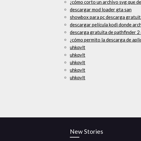
¿cómo corto un archivo svg que d
descargar mod loader gta san
showbox para pc descarga gratui
descargar película kodi donde arc
descarga gratuita de pathfinder 2
¿cómo permito la descarga de apli
uhkqylt
uhkqylt
uhkqylt
uhkqylt
uhkqylt
New Stories