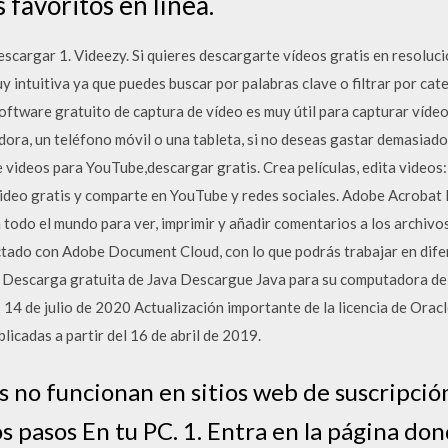
 favoritos en línea.
scargar 1. Videezy. Si quieres descargarte vídeos gratis en resoluc
y intuitiva ya que puedes buscar por palabras clave o filtrar por ca
software gratuito de captura de vídeo es muy útil para capturar vídeo
dora, un teléfono móvil o una tableta, si no deseas gastar demasiado
 videos para YouTube,descargar gratis. Crea películas, edita videos: 
video gratis y comparte en YouTube y redes sociales. Adobe Acrobat
 todo el mundo para ver, imprimir y añadir comentarios a los archiv
tado con Adobe Document Cloud, con lo que podrás trabajar en difer
a. Descarga gratuita de Java Descargue Java para su computadora de
4 de julio de 2020 Actualización importante de la licencia de Oracl
licadas a partir del 16 de abril de 2019.
s no funcionan en sitios web de suscripció
 pasos En tu PC. 1. Entra en la página don