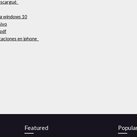
escargué_
ta windows 10
hivo
 pdf
caciones en iphone_
Featured
Popula