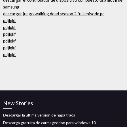
descargar el controlador de dispositivo compuesto usb móvil de
samsung
descargar juego walking dead season 2 full episode pc
pdjlqkf
pdjlqkf
pdjlqkf
pdjlqkf
pdjlqkf
pdjlqkf
New Stories
Descargar la última versión de napa tracs
Descarga gratuita de carmageddon para windows 10