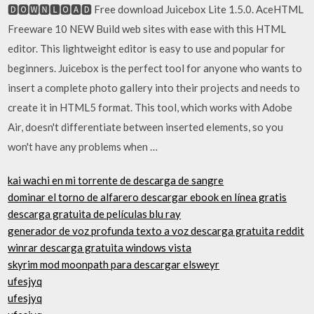
🅳🅾🆆🅽🅻🅾🅰🅳 Free download Juicebox Lite 1.5.0. AceHTML
Freeware 10 NEW Build web sites with ease with this HTML
editor. This lightweight editor is easy to use and popular for
beginners. Juicebox is the perfect tool for anyone who wants to
insert a complete photo gallery into their projects and needs to
create it in HTML5 format. This tool, which works with Adobe
Air, doesn't differentiate between inserted elements, so you
won't have any problems when …
kai wachi en mi torrente de descarga de sangre
dominar el torno de alfarero descargar ebook en línea gratis
descarga gratuita de películas blu ray
generador de voz profunda texto a voz descarga gratuita reddit
winrar descarga gratuita windows vista
skyrim mod moonpath para descargar elsweyr
ufesjyq
ufesjyq