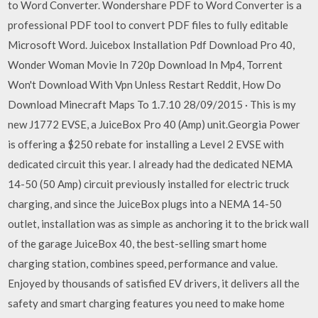
to Word Converter. Wondershare PDF to Word Converter is a
professional PDF tool to convert PDF files to fully editable
Microsoft Word. Juicebox Installation Pdf Download Pro 40,
Wonder Woman Movie In 720p Download In Mp4, Torrent
Won't Download With Vpn Unless Restart Reddit, How Do
Download Minecraft Maps To 1.7.10 28/09/2015 · This is my
new J1772 EVSE, a JuiceBox Pro 40 (Amp) unit.Georgia Power
is offering a $250 rebate for installing a Level 2 EVSE with
dedicated circuit this year. I already had the dedicated NEMA
14-50 (50 Amp) circuit previously installed for electric truck
charging, and since the JuiceBox plugs into a NEMA 14-50
outlet, installation was as simple as anchoring it to the brick wall
of the garage JuiceBox 40, the best-selling smart home
charging station, combines speed, performance and value.
Enjoyed by thousands of satisfied EV drivers, it delivers all the
safety and smart charging features you need to make home