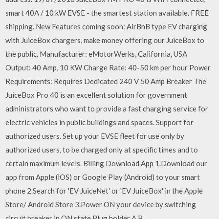
smart 40A / 10 kW EVSE - the smartest station available. FREE
shipping. New Features coming soon: AirBnB type EV charging
with JuiceBox chargers, make money offering our JuiceBox to
the public. Manufacturer: eMotorWerks, California, USA
Output: 40 Amp, 10 KW Charge Rate: 40-50 km per hour Power
Requirements: Requires Dedicated 240 V 50 Amp Breaker The
JuiceBox Pro 40 is an excellent solution for government
administrators who want to provide a fast charging service for
electric vehicles in public buildings and spaces. Support for
authorized users. Set up your EVSE fleet for use only by
authorized users, to be charged only at specific times and to
certain maximum levels. Billing Download App 1.Download our
app from Apple (iOS) or Google Play (Android) to your smart
phone 2.Search for 'EV JuiceNet' or 'EV JuiceBox' in the Apple
Store/ Android Store 3.Power ON your device by switching
circuit breaker in ON state Plug holder A B