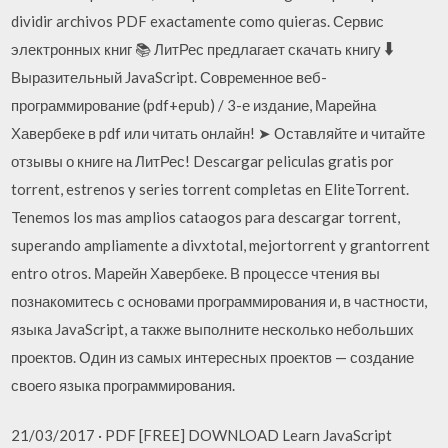
dividir archivos PDF exactamente como quieras. Сервис
электронных книг 📚 ЛитРес предлагает скачать книгу 🠳
Выразительный JavaScript. Современное веб-
программирование (pdf+epub) / 3-е издание, Марейна
Хавербеке в pdf или читать онлайн! ➤ Оставляйте и читайте
отзывы о книге на ЛитРес! Descargar peliculas gratis por
torrent, estrenos y series torrent completas en EliteTorrent.
Tenemos los mas amplios cataogos para descargar torrent,
superando ampliamente a divxtotal, mejortorrent y grantorrent
entro otros. Марейн Хавербеке. В процессе чтения вы
познакомитесь с основами программирования и, в частности,
языка JavaScript, а также выполните несколько небольших
проектов. Один из самых интересных проектов — создание
своего языка программирования.
21/03/2017 · PDF [FREE] DOWNLOAD Learn JavaScript