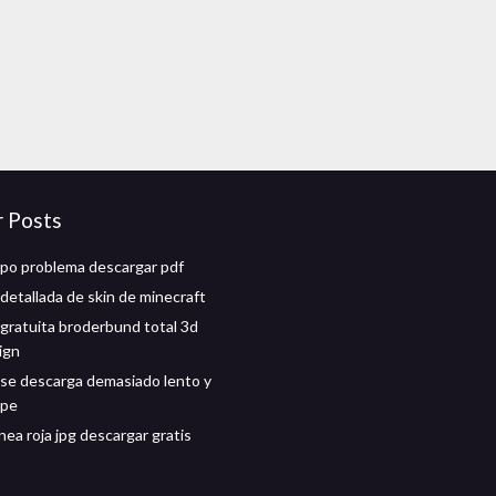
r Posts
po problema descargar pdf
detallada de skin de minecraft
gratuita broderbund total 3d
ign
o se descarga demasiado lento y
mpe
nea roja jpg descargar gratis