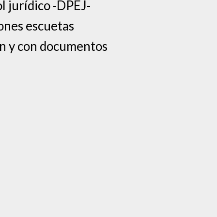
l jurídico -DPEJ-
iones escuetas
ión y con documentos