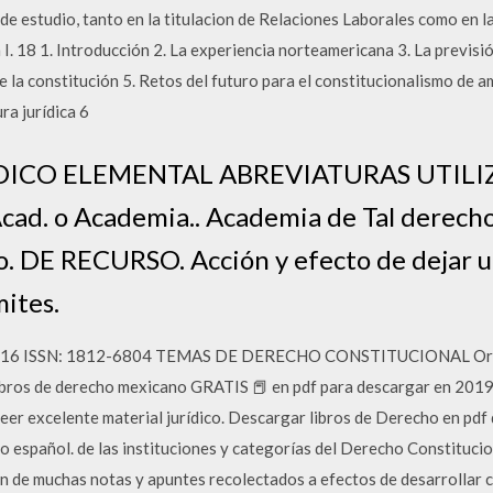
 de estudio, tanto en la titulacion de Relaciones Laborales como en
. 18 1. Introducción 2. La experiencia norteamericana 3. La previsi
 de la constitución 5. Retos del futuro para el constitucionalismo de a
ra jurídica 6
ICO ELEMENTAL ABREVIATURAS UTILIZAD
Acad. o Academia.. Academia de Tal derecho
o. DE RECURSO. Acción y efecto de dejar un
mites.
p. 2016 ISSN: 1812-6804 TEMAS DE DERECHO CONSTITUCIONAL Or
libros de derecho mexicano GRATIS 📕 en pdf para descargar en 201
er excelente material jurídico. Descargar libros de Derecho en pdf de
 español. de las instituciones y categorías del Derecho Constitucion
ón de muchas notas y apuntes recolectados a efectos de desarrollar c