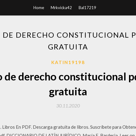
Home
Mrkvicka42
Bal17219
 DE DERECHO CONSTITUCIONAL 
GRATUITA
KATIN19198
o de derecho constitucional p
gratuita
30.11.2020
s. Libros En PDF. Descarga gratuita de libros. Suscríbete para Obte
o.pdf. DICCIONARIO DE LATÍN JURÍDICO. María E. Barderia. Leer on 