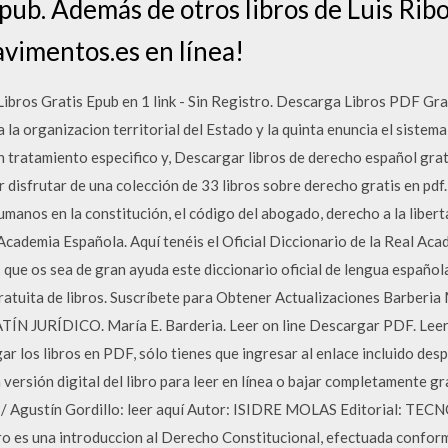
pub. Además de otros libros de Luis Ribo
vimentos.es en línea!
ibros Gratis Epub en 1 link - Sin Registro. Descarga Libros PDF Grat
ica la organizacion territorial del Estado y la quinta enuncia el sistem
 tratamiento especifico y, Descargar libros de derecho español grati
 disfrutar de una colección de 33 libros sobre derecho gratis en pdf
manos en la constitución, el código del abogado, derecho a la liber
ademia Española. Aquí tenéis el Oficial Diccionario de la Real Ac
e os sea de gran ayuda este diccionario oficial de lengua española
atuita de libros. Suscríbete para Obtener Actualizaciones Barberia 
ÍN JURÍDICO. María E. Barderia. Leer on line Descargar PDF. Lee
r los libros en PDF, sólo tienes que ingresar al enlace incluido desp
ersión digital del libro para leer en línea o bajar completamente gra
 / Agustín Gordillo: leer aquí Autor: ISIDRE MOLAS Editorial: TEC
ro es una introduccion al Derecho Constitucional, efectuada confor