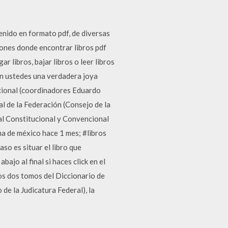
ido en formato pdf, de diversas
iones donde encontrar libros pdf
r libros, bajar libros o leer libros
on ustedes una verdadera joya
ncional (coordinadores Eduardo
l de la Federación (Consejo de la
al Constitucional y Convencional
ma de méxico hace 1 mes; #libros
so es situar el libro que
ajo al final si haces click en el
os dos tomos del Diccionario de
de la Judicatura Federal), la