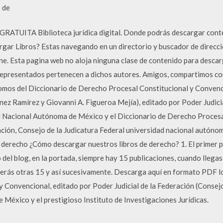
 de
TUITA Biblioteca jurídica digital. Donde podrás descargar conten
rgar Libros? Estas navegando en un directorio y buscador de direcc
ne. Esta pagina web no aloja ninguna clase de contenido para descarga
s representados pertenecen a dichos autores. Amigos, compartimos c
s tomos del Diccionario de Derecho Procesal Constitucional y Conve
ez Ramírez y Giovanni A. Figueroa Mejía), editado por Poder Judicia
ad Nacional Autónoma de México y el Diccionario de Derecho Proces
ación, Consejo de la Judicatura Federal universidad nacional autóno
e derecho ¿Cómo descargar nuestros libros de derecho? 1. El primer pa
del blog, en la portada, siempre hay 15 publicaciones, cuando llegas ab
 verás otras 15 y así sucesivamente. Descarga aquí en formato PDF l
Convencional, editado por Poder Judicial de la Federación (Consejo 
México y el prestigioso Instituto de Investigaciones Jurídicas.