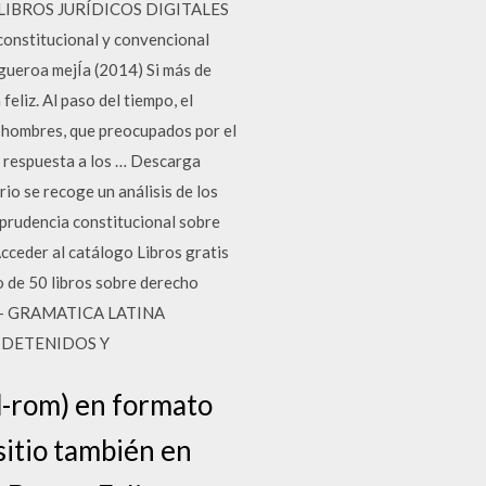
 en LIBROS JURÍDICOS DIGITALES
constitucional y convencional
igueroa mejÍa (2014) Si más de
eliz. Al paso del tiempo, el
y hombres, que preocupados por el
ar respuesta a los … Descarga
rio se recoge un análisis de los
isprudencia constitucional sobre
Acceder al catálogo Libros gratis
o de 50 libros sobre derecho
ANO - GRAMATICA LATINA
OS DETENIDOS Y
d-rom) en formato
sitio también en