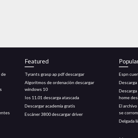
Featured
Popula
 de
Tyrants grasp ap pdf descargar
Espn cuer
Algoritmos de ordenación descargar
Descarga 
s
windows 10
Descarga 
Ios 11.01 descarga atascada
home des
Descargar academia gratis
El archiv
uentes
se corro
Escáner 3800 descargar driver
Delgada lí