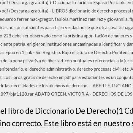
o pdf (Descarga gratuita) + Diccionario Jurídico Espasa Portable
pdf (Descarga gratuita) - LIBROS diccionario de derecho procesal 
eduardo ferrer mac-gregor, fabiola martÍnez ramÍrez y giovanni a. f
cas no son suficientes para ti, en verdad no sé qué otra cosa te haga f
lo 228 debe ser observado como la prístina apor-tación de mujeres 
ciente patria, erigieron instituciones encaminadas a identificar y d
s Epub en 1 link - Sin Registro. Bajo el título de Derecho Penitencia
 de la pena privativa de libertad. con puntuales referencias a la jur
nitenciario, el derecho administrativo, derecho procesas civil, etc. 
. Los libros gratis de derecho en pdf para estudiantes es un conjunt
brir las necesidades de los alumnos de derecho … ABEILLE, LUCI
1892897/bja1128.rar ADATO GREEN, VICTORIA - DERECHOS DE L
el libro de Diccionario De Derecho(1 C
no correcto. Este libro está en nuestro 