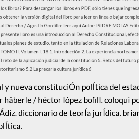
s libros? Para descargar los libros en PDF, sólo tienes que ingresar
 obtener la versión digital del libro para leer en línea o bajar compl
n al Derecho / Agustín Gordillo: leer aquí Autor: ISIDRE MOLAS Edi
presente libro es una introduccion al Derecho Constitucional, efe
uales planes de estudio, tanto en la titulacion de Relaciones Labor
TOMO II. Volumen I. 18 1. Introducción 2. La experiencia norteameri
l reto de la aplicación judicial de la constitución 5. Retos del futuro
utoritarismo 5.2 La precaria cultura jurídica 6
l y nueva constituciÓn polÍtica del esta
r häberle / héctor lópez bofill. coloqui p
diz. diccionario de teorÍa jurÍdica. bria
lÍtica.