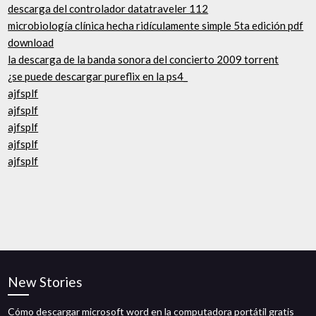
descarga del controlador datatraveler 112
microbiología clínica hecha ridículamente simple 5ta edición pdf
download
la descarga de la banda sonora del concierto 2009 torrent
¿se puede descargar pureflix en la ps4_
ajfsplf
ajfsplf
ajfsplf
ajfsplf
ajfsplf
New Stories
Cómo descargar microsoft word en la computadora portátil gratis