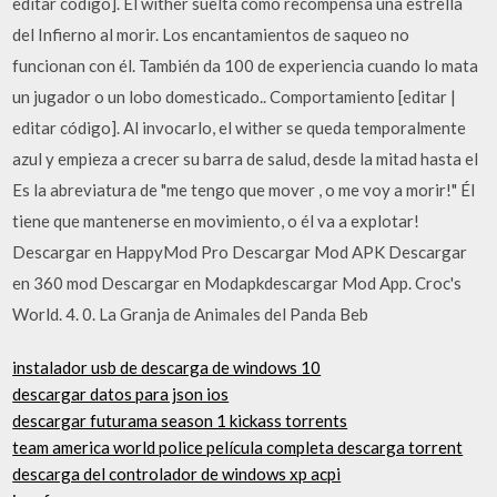
editar código]. El wither suelta como recompensa una estrella
del Infierno al morir. Los encantamientos de saqueo no
funcionan con él. También da 100 de experiencia cuando lo mata
un jugador o un lobo domesticado.. Comportamiento [editar |
editar código]. Al invocarlo, el wither se queda temporalmente
azul y empieza a crecer su barra de salud, desde la mitad hasta el
Es la abreviatura de "me tengo que mover , o me voy a morir!" Él
tiene que mantenerse en movimiento, o él va a explotar!
Descargar en HappyMod Pro Descargar Mod APK Descargar
en 360 mod Descargar en Modapkdescargar Mod App. Croc's
World. 4. 0. La Granja de Animales del Panda Beb
instalador usb de descarga de windows 10
descargar datos para json ios
descargar futurama season 1 kickass torrents
team america world police película completa descarga torrent
descarga del controlador de windows xp acpi