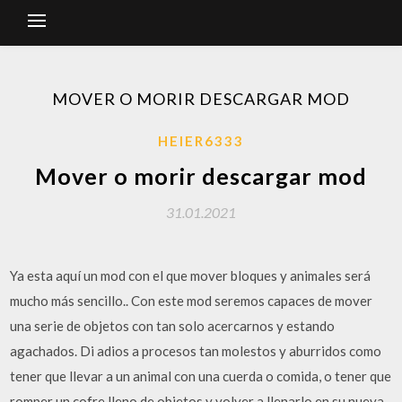
MOVER O MORIR DESCARGAR MOD
HEIER6333
Mover o morir descargar mod
31.01.2021
Ya esta aquí un mod con el que mover bloques y animales será
mucho más sencillo.. Con este mod seremos capaces de mover
una serie de objetos con tan solo acercarnos y estando
agachados. Di adios a procesos tan molestos y aburridos como
tener que llevar a un animal con una cuerda o comida, o tener que
romper un cofre lleno de objetos y volver a llenarlo en su nueva