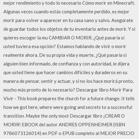
mejor rendimiento y todo lo necesario Cómo morir en Minecraft.
Algunas veces cuando estás completamente perdido, es mejor
morir para volver a aparecer en tu casa sano y salvo. Asegúrate
de guardar todos los objetos de tu inventario antes de morir. Y si
quieres escoger la mu CAMBIAR O MORIR. ¿Qué pasaría si
usted tuviera esa opción? Estamos hablando de vivir o morir
realmente ahora. De su propia vida y muerte. ¿Qué pasaría si
alguien bien informado, de confianza y con autoridad, le dijera
que usted tiene que hacer cambios difíciles y duraderos en su
manera de pensar, sentir y actuar, y si no los hace morirá pronto,
mucho más pronto de lo necesario? Descargar libro Morir Para
Vivir - This book prepares the church for a future change. It tells
how we got here, where were going and secrets to a successful
transition. Maybe the only most Descargar libro ¡CREAR O
MORIR! EBOOK del autor ANDRES OPPENHEIMER (ISBN
9786073126014) en PDF o EPUB completo al MEJOR PRECIO