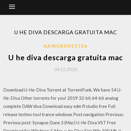
U HE DIVA DESCARGA GRATUITA MAC
HAIRGROVE5726
U he diva descarga gratuita mac
04.12.2020
Download U-He-Diva Torrent at TorrentFunk. We have 54 U-
He-Diva Other torrents for you! 2019 32-bit 64-bit analog
complete DAW diva Download easy edm fl studio free Full
release techno tool trance windows Post navigation Previous:
Previous post: Synapse Dune 3 (Mac) U-He Diva VST Free
Download for Windows & Mac. u-he Diva Size Win 100 Mb //