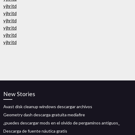
yjhritd
yjhritd
yjhritd
yjhritd
yjhritd
yjhritd
New Stories
Avast disk cleanup windows descargar archivos
Geometry dash descarga gratuita mediafire
¿puedes descargar mods en el olvido de pergaminos antiguos_
Descarga de fuente náutica gratis