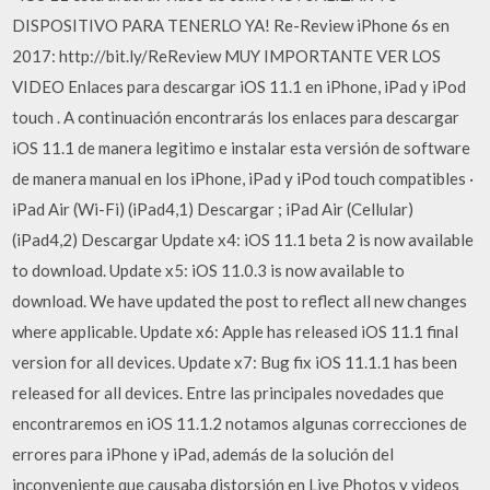
DISPOSITIVO PARA TENERLO YA! Re-Review iPhone 6s en
2017: http://bit.ly/ReReview MUY IMPORTANTE VER LOS
VIDEO Enlaces para descargar iOS 11.1 en iPhone, iPad y iPod
touch . A continuación encontrarás los enlaces para descargar
iOS 11.1 de manera legitimo e instalar esta versión de software
de manera manual en los iPhone, iPad y iPod touch compatibles ·
iPad Air (Wi-Fi) (iPad4,1) Descargar ; iPad Air (Cellular)
(iPad4,2) Descargar Update x4: iOS 11.1 beta 2 is now available
to download. Update x5: iOS 11.0.3 is now available to
download. We have updated the post to reflect all new changes
where applicable. Update x6: Apple has released iOS 11.1 final
version for all devices. Update x7: Bug fix iOS 11.1.1 has been
released for all devices. Entre las principales novedades que
encontraremos en iOS 11.1.2 notamos algunas correcciones de
errores para iPhone y iPad, además de la solución del
inconveniente que causaba distorsión en Live Photos y videos