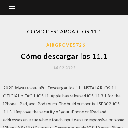
CÓMO DESCARGAR IOS 11.1
HAIRGROVE5726
Cómo descargar ios 11.1
14.02.2021
2020. Музыка онлайн: Descargar Ios 11. INSTALAR iOS 11
OFICIAL Y FACIL iOS11. Apple has released iOS 11.3.1 for the
iPhone, iPad, and iPod touch. The build number is 15E302. iOS
11.3.1 improve the security of your iPhone or iPad and
addresses an issue where touch input was unresponsive on some
iPhone 8 9/10 (60 votos) - Descargar Apple iOS 12 para iPhone