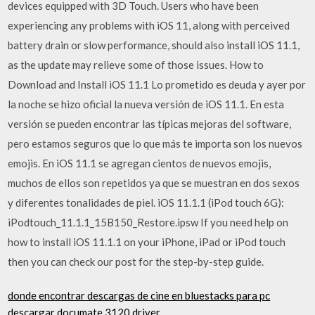
devices equipped with 3D Touch. Users who have been
experiencing any problems with iOS 11, along with perceived
battery drain or slow performance, should also install iOS 11.1,
as the update may relieve some of those issues. How to
Download and Install iOS 11.1 Lo prometido es deuda y ayer por
la noche se hizo oficial la nueva versión de iOS 11.1. En esta
versión se pueden encontrar las típicas mejoras del software,
pero estamos seguros que lo que más te importa son los nuevos
emojis. En iOS 11.1 se agregan cientos de nuevos emojis,
muchos de ellos son repetidos ya que se muestran en dos sexos
y diferentes tonalidades de piel. iOS 11.1.1 (iPod touch 6G):
iPodtouch_11.1.1_15B150_Restore.ipsw If you need help on
how to install iOS 11.1.1 on your iPhone, iPad or iPod touch
then you can check our post for the step-by-step guide.
donde encontrar descargas de cine en bluestacks para pc
descargar documate 3120 driver