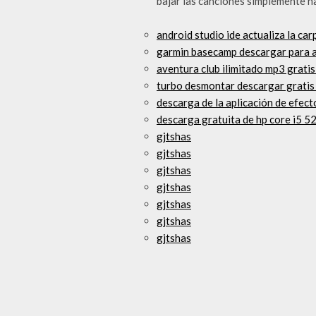
bajar las canciones simplemente ha
android studio ide actualiza la c
garmin basecamp descargar para 
aventura club ilimitado mp3 grati
turbo desmontar descargar gratis
descarga de la aplicación de efect
descarga gratuita de hp core i5 5
gjtshas
gjtshas
gjtshas
gjtshas
gjtshas
gjtshas
gjtshas