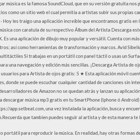
gar música es la famosa SoundCloud, que en su versión gratuita nos 
icios como un sitio web el cual permitía a artistas subir sus propias c
 Hoy les traigo una aplicación increíble que encontramos gratis en 
úsica con caratula de su respectivo Álbum del Artista Descarga este
. Es una aplicación de dibujo muy popular y versátil. Cuenta con más
ltros; así como herramientas de transformación y marcos. Avid Sibeli
titáctiles Si trabajas en un portátil con panel táctil o usas un Surf
, para una navegación y edición más sencillas. ¡Descarga Artista de o
s usuarios para Artista de ojos gratis: 5 ★ Esta aplicación móvil cuen
mes, donde se puede escuchar cualquier cantidad de canciones sin int
esarrolladores de Amazon no se quedan atrás y lanzan su aplicación
descargar música mp3 gratis en tu SmartPhone (Iphone ó Android) d
ps://app.setbeat.com, una vez instalada la aplicación, busca y encuen
n.Recuerda que tambien puedes seguir al artista y de esta manera te 
o portátil para reproducir la música. En realidad, hay otras formas de