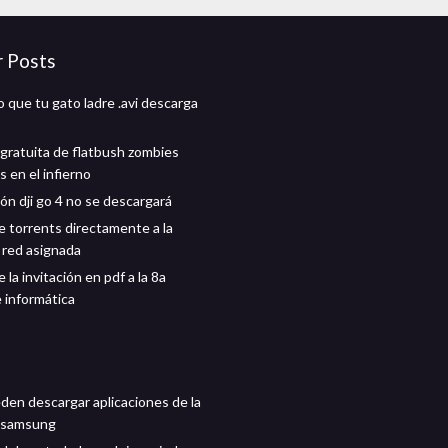
r Posts
 que tu gato ladre .avi descarga
gratuita de flatbush zombies
 en el infierno
ión dji go 4 no se descargará
 torrents directamente a la
 red asignada
la invitación en pdf a la 8a
e informática
den descargar aplicaciones de la
e samsung