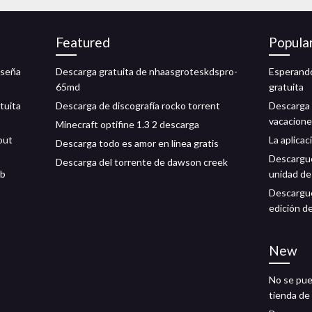
Featured
Popula
aseña
Descarga gratuita de nhaasgroteskdspro-
Esperando
65md
gratuita
tuita
Descarga de discografía rocko torrent
Descarga 
vacaciones
Minecraft optifine 1.3 2 descarga
out
La aplicac
Descarga todo es amor en línea gratis
Descargue
Descarga del torrente de dawson creek
eb
unidad de
Descargue 
edición d
New
No se pue
tienda d