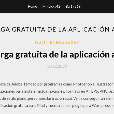
Home
Mrkvicka42
Bal17219
GA GRATUITA DE LA APLICACIÓN 
GUITTENNEZ26567
ga gratuita de la aplicación 
30.11.2020
quete de Adobe, famoso por programas como Photoshop e Illustrator. H
izaciones para instalar actualizaciones. Formato en AI, EPS, PNG, a
de estilo plano ,personaje,Ilustración aquí. Ven a conseguir un ele
icación gratuita para iPad y cuenta con un plugin para Wordpress qu