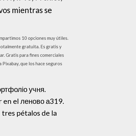
vos mientras se
ompartimos 10 opciones muy útiles.
talmente gratuita. Es gratis y
r. Gratis para fines comerciales
ia Pixabay, que los hace seguros
ортфоліо учня.
or en el леново а319.
tres pétalos de la