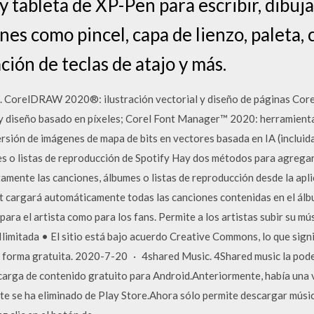
y tableta de XP-Pen para escribir, dibuja
es como pincel, capa de lienzo, paleta, 
ión de teclas de atajo y más.
ta. CorelDRAW 2020®: ilustración vectorial y diseño de páginas 
y diseño basado en píxeles; Corel Font Manager™ 2020: herramienta
ión de imágenes de mapa de bits en vectores basada en IA (incluid
 o listas de reproducción de Spotify Hay dos métodos para agregar 
amente las canciones, álbumes o listas de reproducción desde la aplic
t cargará automáticamente todas las canciones contenidas en el álbum
ra el artista como para los fans. Permite a los artistas subir su mús
Ilimitada • El sitio está bajo acuerdo Creative Commons, lo que sign
e forma gratuita. 2020-7-20 · 4shared Music. 4Shared music la pod
scarga de contenido gratuito para Android.Anteriormente, había una 
e se ha eliminado de Play Store.Ahora sólo permite descargar música