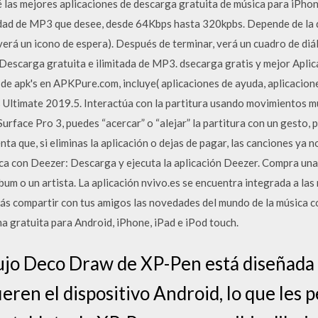
 las mejores aplicaciones de descarga gratuita de música para iPhon
lidad de MP3 que desee, desde 64Kbps hasta 320kpbs. Depende de la 
erá un icono de espera). Después de terminar, verá un cuadro de d
Descarga gratuita e ilimitada de MP3. dsecarga gratis y mejor Aplic
de apk's en APKPure.com, incluye( aplicaciones de ayuda, aplicacion
s Ultimate 2019.5. Interactúa con la partitura usando movimientos mul
 Surface Pro 3, puedes “acercar” o “alejar” la partitura con un gesto
ta que, si eliminas la aplicación o dejas de pagar, las canciones ya 
ca con Deezer: Descarga y ejecuta la aplicación Deezer. Compra una 
bum o un artista. La aplicación nvivo.es se encuentra integrada a las 
rás compartir con tus amigos las novedades del mundo de la música c
a gratuita para Android, iPhone, iPad e iPod touch.
bujo Deco Draw de XP-Pen está diseñada
fieren el dispositivo Android, lo que les 