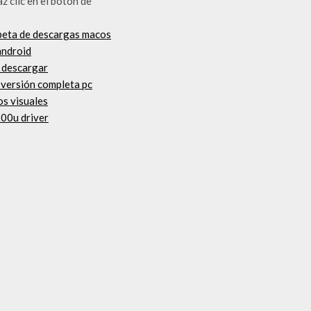
z clic en el botón de
arpeta de descargas macos
android
s descargar
 versión completa pc
os visuales
200u driver