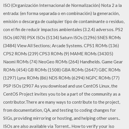
ISO (Organización Internacional de Normalización) Nota 2 a la
entrada: (en forma separada o en combinación) la generación,
emisión o descarga de cualquier tipo de contaminante o residuo,
con el fin de reducir impactos ambientales (3.2.4) adversos. PS2
ISOs (4078) PSX ISOs (5134) Saturn ISOs (1296) SNES ROMs
(3484) View All Sections; Arcade Systems. CPS1 ROMs (136)
CPS2 ROMs (239) CPS3 ROMs (9) MAME ROMs (34305)
Naomi ROMs (74) NeoGeo ROMs (264) Handhelds. Game Gear
ROMs (454) GB ROMs (1508) GBA ROMs (2647) GBC ROMs
(1297) Lynx ROMs (86) NDS ROMs (6294) NGPC ROMs (77)
PSP ISOs (2907 As you download and use CentOS Linux, the
CentOS Project invites you to be a part of the community as a
contributor.There are many ways to contribute to the project,
from documentation, QA, and testing to coding changes for
SIGs, providing mirroring or hosting, and helping other users..
ISOs are also available via Torrent.. How to verify your iso