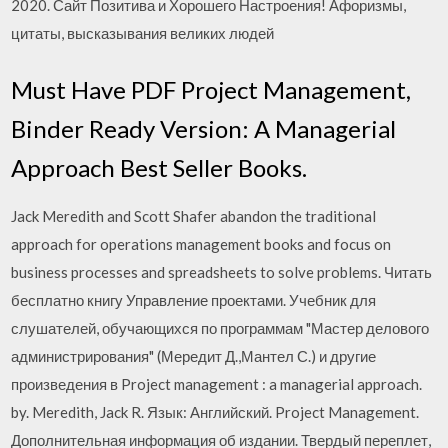
2020. Сайт Позитива и Хорошего Настроения! Афоризмы,
цитаты, высказывания великих людей
Must Have PDF Project Management,
Binder Ready Version: A Managerial
Approach Best Seller Books.
Jack Meredith and Scott Shafer abandon the traditional
approach for operations management books and focus on
business processes and spreadsheets to solve problems. Читать
бесплатно книгу Управление проектами. Учебник для
слушателей, обучающихся по программам "Мастер делового
администрирования" (Мередит Д.,Мантел С.) и другие
произведения в Project management : a managerial approach.
by. Meredith, Jack R. Язык: Английский. Project Management.
Дополнительная информация об издании. Твердый переплет,