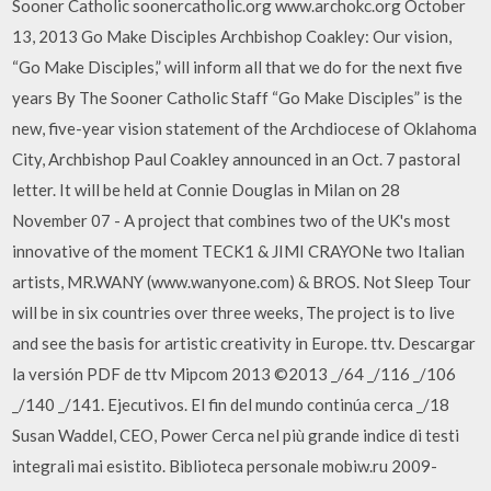
Sooner Catholic soonercatholic.org www.archokc.org October
13, 2013 Go Make Disciples Archbishop Coakley: Our vision,
“Go Make Disciples,” will inform all that we do for the next five
years By The Sooner Catholic Staff “Go Make Disciples” is the
new, five-year vision statement of the Archdiocese of Oklahoma
City, Archbishop Paul Coakley announced in an Oct. 7 pastoral
letter. It will be held at Connie Douglas in Milan on 28
November 07 - A project that combines two of the UK's most
innovative of the moment TECK1 & JIMI CRAYONe two Italian
artists, MR.WANY (www.wanyone.com) & BROS. Not Sleep Tour
will be in six countries over three weeks, The project is to live
and see the basis for artistic creativity in Europe. ttv. Descargar
la versión PDF de ttv Mipcom 2013 ©2013 _/64 _/116 _/106
_/140 _/141. Ejecutivos. El fin del mundo continúa cerca _/18
Susan Waddel, CEO, Power Cerca nel più grande indice di testi
integrali mai esistito. Biblioteca personale mobiw.ru 2009-