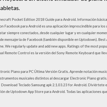
abletas.
necraft Pocket Edition 2018 Guide para Android. Información básica
n Facebook para Android es una aplicación imprescindible para los u
star siempre conectados, desde cualquier lugar y en cualquier momen
n de mensajería de Facebook (también disponible en Uptodown). Best
e. We regularly update and add new apps. Ratings of the most popu
l Remote Control es la versión del Sony Remote Keyboard que lleva
tronic Piano para PC Última Versión Gratis. Aprende notación music
nstrumentos musicales distintos al descargar Electronic Piano grat
e Download Teclado Samsung apk 2.1.03.23 for Android. Diviértete e
ión de Uptodown App Store para Android. Todas las aplicaciones que 