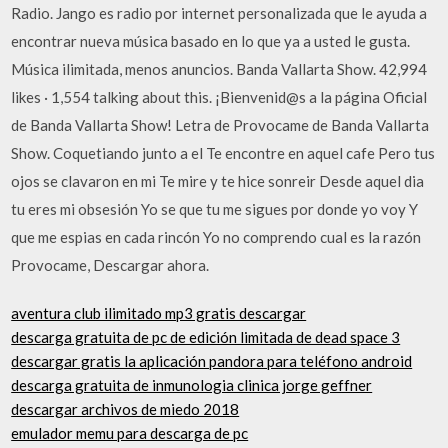
Radio. Jango es radio por internet personalizada que le ayuda a
encontrar nueva música basado en lo que ya a usted le gusta.
Música ilimitada, menos anuncios. Banda Vallarta Show. 42,994
likes · 1,554 talking about this. ¡Bienvenid@s a la página Oficial
de Banda Vallarta Show! Letra de Provocame de Banda Vallarta
Show. Coquetiando junto a el Te encontre en aquel cafe Pero tus
ojos se clavaron en mi Te mire y te hice sonreir Desde aquel dia
tu eres mi obsesión Yo se que tu me sigues por donde yo voy Y
que me espias en cada rincón Yo no comprendo cual es la razón
Provocame, Descargar ahora.
aventura club ilimitado mp3 gratis descargar
descarga gratuita de pc de edición limitada de dead space 3
descargar gratis la aplicación pandora para teléfono android
descarga gratuita de inmunologia clinica jorge geffner
descargar archivos de miedo 2018
emulador memu para descarga de pc