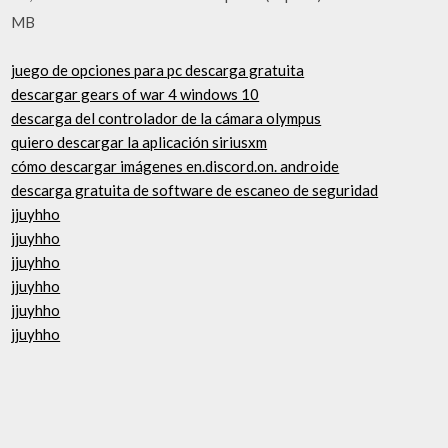
MB
juego de opciones para pc descarga gratuita
descargar gears of war 4 windows 10
descarga del controlador de la cámara olympus
quiero descargar la aplicación siriusxm
cómo descargar imágenes en.discord.on. androide
descarga gratuita de software de escaneo de seguridad
jjuyhho
jjuyhho
jjuyhho
jjuyhho
jjuyhho
jjuyhho