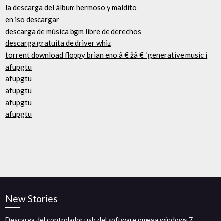
la descarga del álbum hermoso y maldito
en iso descargar
descarga de música bgm libre de derechos
descarga gratuita de driver whiz
torrent download floppy brian eno â € žâ € “generative music i
afupgtu
afupgtu
afupgtu
afupgtu
afupgtu
New Stories
Descarga del controlador usb del software omega windows 7