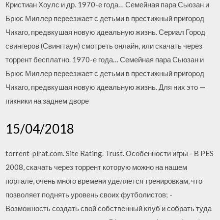
Кристиан Хоулс и др. 1970-е года… Семейная пара Сьюзан и
Брюс Миллер переезжает с детьми в престижный пригород
Чикаго, предвкушая новую идеальную жизнь. Сериал Город
свингеров (Свингтаун) смотреть онлайн, или скачать через
торрент бесплатно. 1970-е года… Семейная пара Сьюзан и
Брюс Миллер переезжает с детьми в престижный пригород
Чикаго, предвкушая новую идеальную жизнь. Для них это —
пикники на заднем дворе
15/04/2018
torrent-pirat.com. Site Rating. Trust. Особенности игры - В PES
2008, скачать через торрент которую можно на нашем
портале, очень много времени уделяется тренировкам, что
позволяет поднять уровень своих футболистов; -
Возможность создать свой собственный клуб и собрать туда