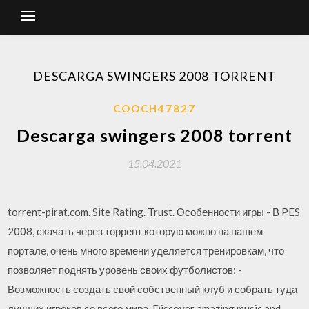
DESCARGA SWINGERS 2008 TORRENT
COOCH47827
Descarga swingers 2008 torrent
15.04.2021
torrent-pirat.com. Site Rating. Trust. Особенности игры - В PES
2008, скачать через торрент которую можно на нашем
портале, очень много времени уделяется тренировкам, что
позволяет поднять уровень своих футболистов; -
Возможность создать свой собственный клуб и собрать туда
лучших игроков со всего мира. Discover amazing music and