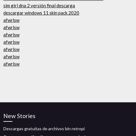
sim girl dna 2 versión final descarga
descargar windows 11 skin pack 2020
afwrlsw
afwrlsw
afwrlsw
afwrlsw
afwrlsw
afwrlsw
afwrlsw
New Stories
Descargas gratuitas de archivos bin retropi