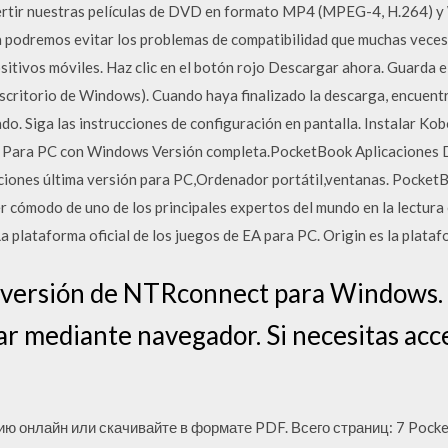
ertir nuestras películas de DVD en formato MP4 (MPEG-4, H.264) y 
a podremos evitar los problemas de compatibilidad que muchas vece
tivos móviles. Haz clic en el botón rojo Descargar ahora. Guarda el
 escritorio de Windows). Cuando haya finalizado la descarga, encuent
dado. Siga las instrucciones de configuración en pantalla. Instalar 
a Para PC con Windows Versión completa.PocketBook Aplicaciones D
ones última versión para PC,Ordenador portátil,ventanas. PocketBo
er cómodo de uno de los principales expertos del mundo en la lectura
 plataforma oficial de los juegos de EA para PC. Origin es la plata
a versión de NTRconnect para Windows.
ar mediante navegador. Si necesitas acc
ию онлайн или скачивайте в формате PDF. Всего страниц: 7 Pocket