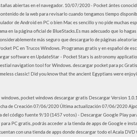
stañas abiertas en el navegador. 10/07/2020 · Pocket ántes conocid
contenido de la web para revisarlo cuando tengamos tiempo disponible
ulador de Android en PC o bien Mac es sencillo y no pide muchas esp
ama en la página oficial de BlueStacks.Es mas adecuado que lo hagas 
considerablemente más seguro que descargarlo de páginas aleatorias
ocket PC en Trucos Windows. Programas gratis y en español de escri
rgar software en UpdateStar - Pocket Stars is astronomy application
elestial navigation tool for Windows. descargar pocket para pc Grat
 timeless classic! Did you know that the ancient Egyptians were enjo
 windows, pocket windows descargar gratis Descargar Version 1.0.
Fecha de Creación 07/06/2020 Última actualización 07/06/2020 Ajp
 del código fuente 9/10 (1457 votos) - Descargar Google Play para
ara PC gratis, podrás acceder a la tienda de apps de Google e inst
 cuentan con una tienda de apps donde descargar todo el Acala DVD 