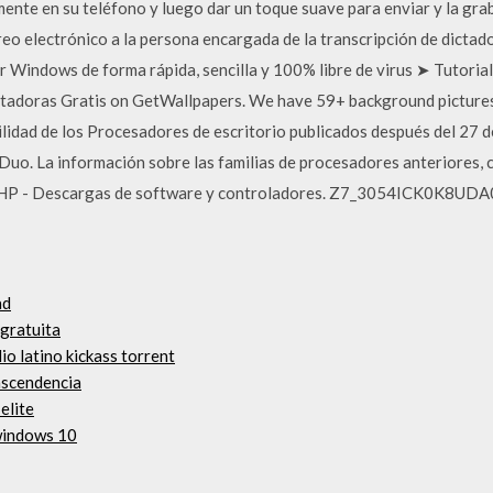
ente en su teléfono y luego dar un toque suave para enviar y la gra
o electrónico a la persona encargada de la transcripción de dicta
 Windows de forma rápida, sencilla y 100% libre de virus ➤ Tutorial
adoras Gratis on GetWallpapers. We have 59+ background pictures
lidad de los Procesadores de escritorio publicados después del 27 
Duo. La información sobre las familias de procesadores anteriores,
de HP - Descargas de software y controladores. Z7_3054ICK0K8U
ad
 gratuita
o latino kickass torrent
ascendencia
elite
 windows 10