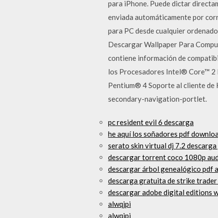
para iPhone. Puede dictar directam
enviada automáticamente por corre
para PC desde cualquier ordenador
Descargar Wallpaper Para Comput
contiene información de compatibi
los Procesadores Intel® Core™ 2 
Pentium® 4 Soporte al cliente 
secondary-navigation-portlet.
pc resident evil 6 descarga
he aquí los soñadores pdf downlo
serato skin virtual dj 7.2 descarga
descargar torrent coco 1080p audi
descargar árbol genealógico pdf 
descarga gratuita de strike trader 
descargar adobe digital editions
alwqjpi
alwqjpi