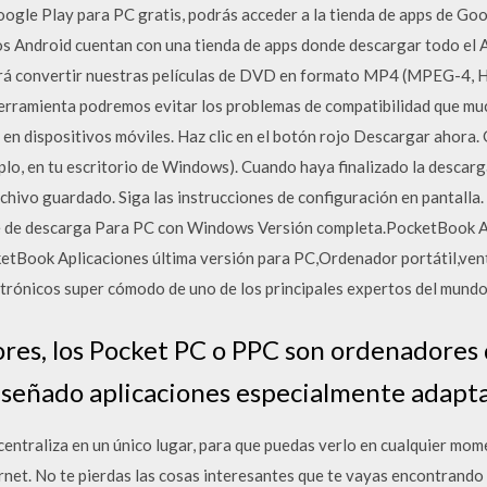
ogle Play para PC gratis, podrás acceder a la tienda de apps de Goo
Los Android cuentan con una tienda de apps donde descargar todo e
tirá convertir nuestras películas de DVD en formato MP4 (MPEG-4, 
l herramienta podremos evitar los problemas de compatibilidad que 
n dispositivos móviles. Haz clic en el botón rojo Descargar ahora. 
mplo, en tu escritorio de Windows). Cuando haya finalizado la descarg
rchivo guardado. Siga las instrucciones de configuración en pantalla
e de descarga Para PC con Windows Versión completa.PocketBook Ap
tBook Aplicaciones última versión para PC,Ordenador portátil,ven
ectrónicos super cómodo de uno de los principales expertos del mundo 
es, los Pocket PC o PPC son ordenadores d
iseñado aplicaciones especialmente adapta
entraliza en un único lugar, para que puedas verlo en cualquier mome
rnet. No te pierdas las cosas interesantes que te vayas encontrando