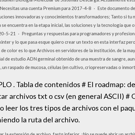
. Necesitas una cuenta Premium para 2017-4-8 · Este documento de
ciones innovadoras y conocimientos transformadores; Tanto si tu n
 se encuentra en la etapa inicial, las soluciones y la tecnología que
2020-5-21 · Preguntas y respuestas para programadores y profesiona
kinter y lo que pasa esque quiero crear un texto en esta interfaz pero
a de color es lo que Archivos en servidores de la institución. de la m
rial de estudio ADN germinal obtenido de una muestra de sangre, aun
, un raspado de mucosa, células (en cultivo, criopreservadas o inmor
. Tabla de contenidos # El roadmap: de 
r archivos txt o csv (en general ASCII) # 
leer los tres tipos de archivos con el paq
iendo la ruta del archivo.
r la extensión de archivo .fastq inferior. ¿No se puede abrir un arch