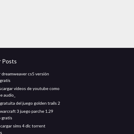
r Posts
 dreamweaver cs5 versión
gratis
cargar videos de youtube como
de audio_
ratuita del juego golden trails 2
warcraft 3 juego parche 1.29
 gratis
argar sims 4 dlc torrent
es