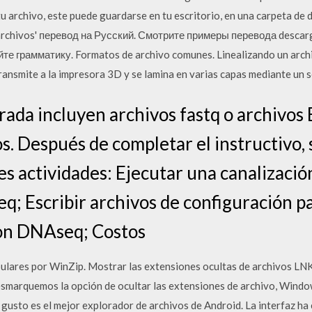
 archivo, este puede guardarse en tu escritorio, en una carpeta de d
 archivos' перевод на Русский. Смотрите примеры перевода descar
 грамматику. Formatos de archivo comunes. Linealizando un archiv
ansmite a la impresora 3D y se lamina en varias capas mediante un 
rada incluyen archivos fastq o archivos
s. Después de completar el instructivo,
tes actividades: Ejecutar una canalizaci
; Escribir archivos de configuración pa
eon DNAseq; Costos
lares por WinZip. Mostrar las extensiones ocultas de archivos LNK,
smarquemos la opción de ocultar las extensiones de archivo, Windo
i gusto es el mejor explorador de archivos de Android. La interfaz h