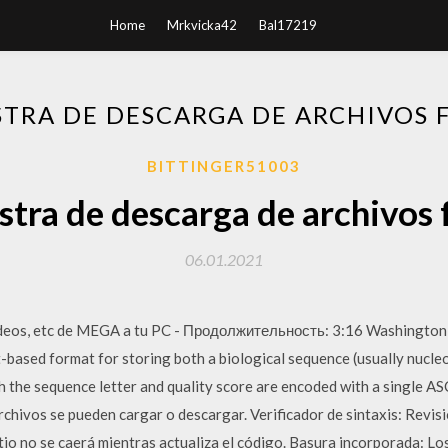
Home
Mrkvicka42
Bal17219
TRA DE DESCARGA DE ARCHIVOS 
BITTINGER51003
tra de descarga de archivos 
06.01.2021
ideos, etc de MEGA a tu PC - Продолжительность: 3:16 Washingto
-based format for storing both a biological sequence (usually nucle
 the sequence letter and quality score are encoded with a single ASC
rchivos se pueden cargar o descargar. Verificador de sintaxis: Revi
tio no se caerá mientras actualiza el código. Basura incorporada: L