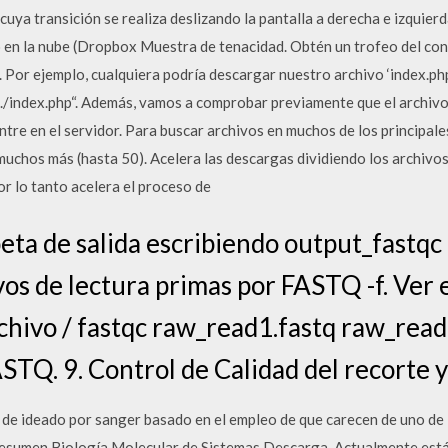
uya transición se realiza deslizando la pantalla a derecha e izquierd
no en la nube (Dropbox Muestra de tenacidad. Obtén un trofeo del c
a. Por ejemplo, cualquiera podría descargar nuestro archivo ‘index.php
./index.php“. Además, vamos a comprobar previamente que el archivo 
ntre en el servidor. Para buscar archivos en muchos de los principale
uchos más (hasta 50). Acelera las descargas dividiendo los archivos
r lo tanto acelera el proceso de
eta de salida escribiendo output_fastqc 
vos de lectura primas por FASTQ -f. Ver e
rchivo / fastqc raw_read1.fastq raw_read2
TQ. 9. Control de Calidad del recorte y
 de ideado por sanger basado en el empleo de que carecen de uno de l
Resumen Biología Molecular de Sistemas Descarga. Actualmente estás