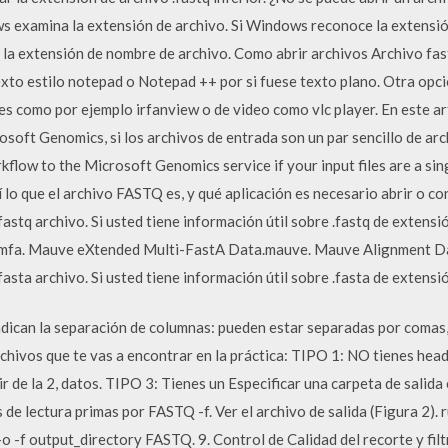
ws examina la extensión de archivo. Si Windows reconoce la extensió
 la extensión de nombre de archivo. Como abrir archivos Archivo fas
texto estilo notepad o Notepad ++ por si fuese texto plano. Otra opci
 como por ejemplo irfanview o de video como vlc player. En este ar
rosoft Genomics, si los archivos de entrada son un par sencillo de ar
low to the Microsoft Genomics service if your input files are a sing
 que el archivo FASTQ es, y qué aplicación es necesario abrir o con
astq archivo. Si usted tiene información útil sobre .fastq de extens
xmfa. Mauve eXtended Multi-FastA Data.mauve. Mauve Alignment Dat
asta archivo. Si usted tiene información útil sobre .fasta de extensió
ndican la separación de columnas: pueden estar separadas por comas,
rchivos que te vas a encontrar en la práctica: TIPO 1: NO tienes head
ir de la 2, datos. TIPO 3: Tienes un Especificar una carpeta de salida
de lectura primas por FASTQ -f. Ver el archivo de salida (Figura 2). 
o -f output_directory FASTQ. 9. Control de Calidad del recorte y fi