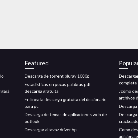
Featured
Popula
lo
Descarga de torrent bluray 1080p
Descargar
completa 
Estadísticas en pocas palabras pdf
rgará
descarga gratuita
¿cómo des
archivos 
En línea la descarga gratuita del diccionario
para pc
Descarga g
Descarga de temas de aplicaciones web de
Descarga 
outlook
crackeado
Descargar altavoz driver hp
Como desc
adicional