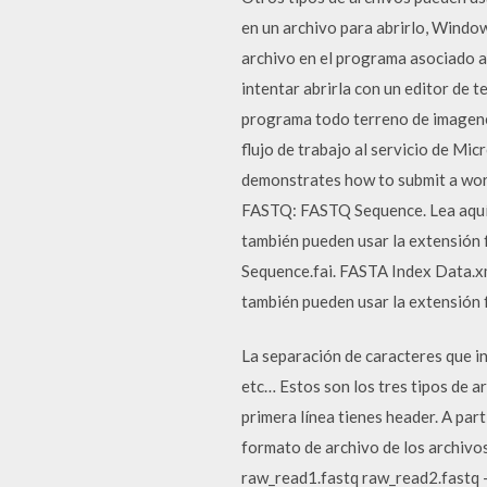
en un archivo para abrirlo, Windo
archivo en el programa asociado a
intentar abrirla con un editor de 
programa todo terreno de imagenes
flujo de trabajo al servicio de Mic
demonstrates how to submit a workf
FASTQ: FASTQ Sequence. Lea aquí lo
también pueden usar la extensión f
Sequence.fai. FASTA Index Data.
también pueden usar la extensión f
La separación de caracteres que i
etc… Estos son los tres tipos de a
primera línea tienes header. A part
formato de archivo de los archivos 
raw_read1.fastq raw_read2.fastq -