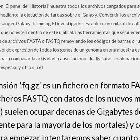
n. El panel de 'Historial' muestra todos los archivos cargados para s
 mediante la ejecución de tareas sobre el Galaxy. Convertir los arc
sanger Galaxy Trimming El investigador establece un umbral de calid
s que no estén dentro de este umbral. Las herramientas que se puede
s de archivos FASTA o FASTQ removiendo los códigos de barras o rui
ivel de expresión de todos los genes de un genoma en una muestra e
ara comparar la actividad transcripcional de distintas combinacion
especial y otro sin él
nsión '.fq.gz' es un fichero en formato
icheros FASTQ con datos de los nuevos 
 suelen ocupar decenas de Gigabytes de
ente para la mayoría de los mortales) y
ara empezar intentaremos saber cuanto 