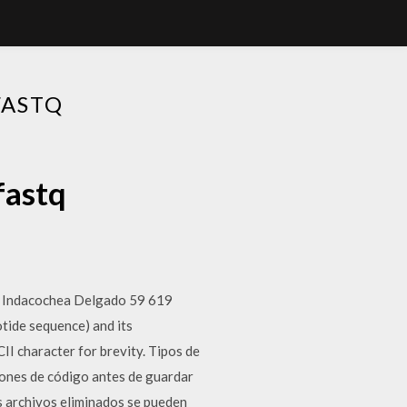
FASTQ
fastq
n Indacochea Delgado 59 619
otide sequence) and its
II character for brevity. Tipos de
siones de código antes de guardar
os archivos eliminados se pueden