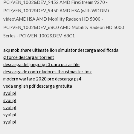
PCI\VEN_1002&DEV_9452 AMD FireStream 9270 -
PCI\VEN_1002&DEV_9450 AMD HSA (with WDDM) -
video\AMDHSA AMD Mobility Radeon HD 5000 -
PCI\VEN_1002&DEV_68C0 AMD Mobility Radeon HD 5000
Series - PCI\VEN_1002&DEV_68C1
akp mob share ultimate lion simulator descarga modificada
g force descargar torrent
descarga del juego igi 3 para pc rar file
descarga de controladores thrustmaster tmx
modern warfare 2020 pre descarga ps4
veda english pdf descarga gratuita
syuiipl
syuiipl
syuiipl
syuiipl
syuiipl