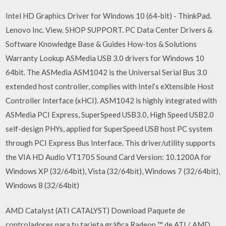
Intel HD Graphics Driver for Windows 10 (64-bit) - ThinkPad.
Lenovo Inc. View. SHOP SUPPORT. PC Data Center Drivers &
Software Knowledge Base & Guides How-tos & Solutions
Warranty Lookup ASMedia USB 3.0 drivers for Windows 10
64bit. The ASMedia ASM1042 is the Universal Serial Bus 3.0
extended host controller, complies with Intel’s eXtensible Host
Controller Interface (xHCI). ASM1042 is highly integrated with
ASMedia PCI Express, SuperSpeed USB3.0, High Speed USB2.0
self-design PHYs, applied for SuperSpeed USB host PC system
through PCI Express Bus Interface. This driver/utility supports
the VIA HD Audio VT1705 Sound Card Version: 10.1200A for
Windows XP (32/64bit), Vista (32/64bit), Windows 7 (32/64bit),
Windows 8 (32/64bit)
AMD Catalyst (ATI CATALYST) Download Paquete de
controladores para tu tarjeta gráfica Radeon ™ de ATI / AMD