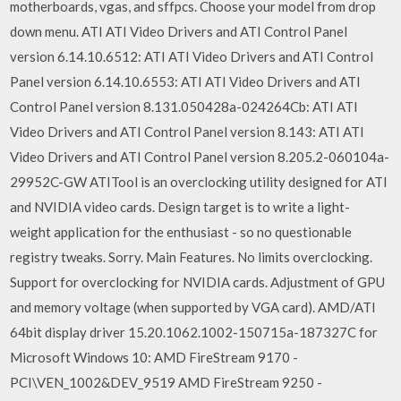
motherboards, vgas, and sffpcs. Choose your model from drop
down menu. ATI ATI Video Drivers and ATI Control Panel
version 6.14.10.6512: ATI ATI Video Drivers and ATI Control
Panel version 6.14.10.6553: ATI ATI Video Drivers and ATI
Control Panel version 8.131.050428a-024264Cb: ATI ATI
Video Drivers and ATI Control Panel version 8.143: ATI ATI
Video Drivers and ATI Control Panel version 8.205.2-060104a-
29952C-GW ATITool is an overclocking utility designed for ATI
and NVIDIA video cards. Design target is to write a light-
weight application for the enthusiast - so no questionable
registry tweaks. Sorry. Main Features. No limits overclocking.
Support for overclocking for NVIDIA cards. Adjustment of GPU
and memory voltage (when supported by VGA card). AMD/ATI
64bit display driver 15.20.1062.1002-150715a-187327C for
Microsoft Windows 10: AMD FireStream 9170 -
PCI\VEN_1002&DEV_9519 AMD FireStream 9250 -