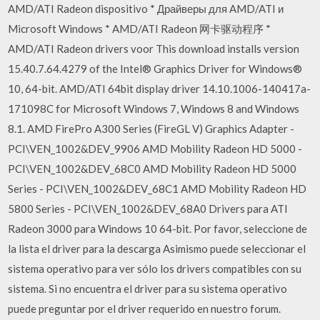
AMD/ATI Radeon dispositivo * Драйверы для AMD/ATI и
Microsoft Windows * AMD/ATI Radeon 网卡驱动程序 *
AMD/ATI Radeon drivers voor This download installs version
15.40.7.64.4279 of the Intel® Graphics Driver for Windows®
10, 64-bit. AMD/ATI 64bit display driver 14.10.1006-140417a-
171098C for Microsoft Windows 7, Windows 8 and Windows
8.1. AMD FirePro A300 Series (FireGL V) Graphics Adapter -
PCI\VEN_1002&DEV_9906 AMD Mobility Radeon HD 5000 -
PCI\VEN_1002&DEV_68C0 AMD Mobility Radeon HD 5000
Series - PCI\VEN_1002&DEV_68C1 AMD Mobility Radeon HD
5800 Series - PCI\VEN_1002&DEV_68A0 Drivers para ATI
Radeon 3000 para Windows 10 64-bit. Por favor, seleccione de
la lista el driver para la descarga Asimismo puede seleccionar el
sistema operativo para ver sólo los drivers compatibles con su
sistema. Si no encuentra el driver para su sistema operativo
puede preguntar por el driver requerido en nuestro forum.