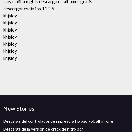
lany malibu nights descarga de álbumes gratis
descargar cydia ios 11.2.5
khjsloy
khjsloy
khjsloy
khjsloy
khjsloy
khjsloy
khjsloy
New Stories
Descarga del controlador de impresora hp psc 750 all-in-one
Descarga de la versión de crack de nitro pdf